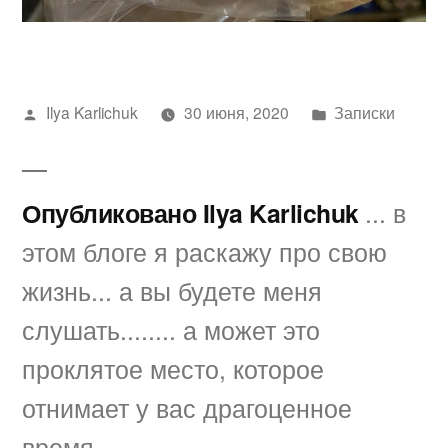
Написано
Написано
Ilya Karlichuk
30 июня, 2020
Записки
автором
в
Опубликовано Ilya Karlichuk
... в
этом блоге я раскажу про свою
жизнь... а вы будете меня
слушать........ а может это
проклятое место, которое
отнимает у вас драгоценное
время.....