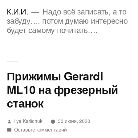
Перейти
К.И.И.
Надо всё записать, а то
к
забуду…. потом думаю интересно
будет самому почитать….
содержимому
Прижимы Gerardi
ML10 на фрезерный
станок
Написано
Ilya Karlichuk
30 июня, 2020
автором
к
Оставьте комментарий
Прижимы