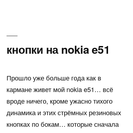
Такая
жара
и
тут
ещё
мой
кнопки на nokia e51
Sony
vaio
жарит
меня
Прошло уже больше года как в
кармане живет мой nokia e51… всё
вроде ничего, кроме ужасно тихого
динамика и этих стрёмных резиновых
кнопках по бокам… которые сначала