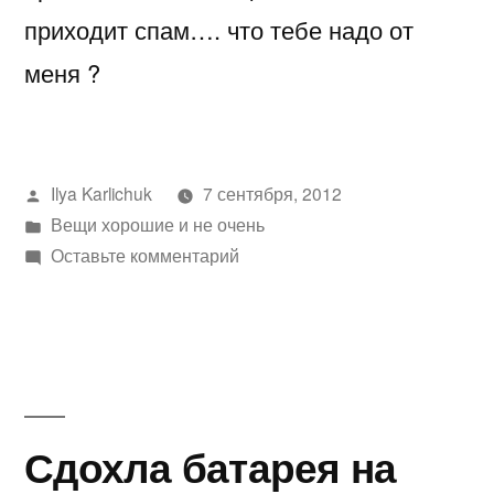
приходит спам…. что тебе надо от
меня ?
Написано
Ilya Karlichuk
7 сентября, 2012
автором
Написано
Вещи хорошие и не очень
в
к
Оставьте комментарий
Zeen
Eugene
Сдохла батарея на