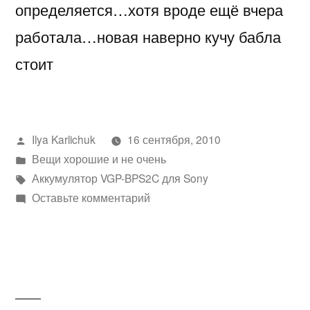
определяется…хотя вроде ещё вчера
работала…новая наверно кучу бабла
стоит
Написано
Ilya Karlichuk
16 сентября, 2010
автором
Написано
Вещи хорошие и не очень
в
Метки:
Аккумулятор VGP-BPS2C для Sony
к
Оставьте комментарий
Аккумулятор
VGP-
BPS2C
для
Sony