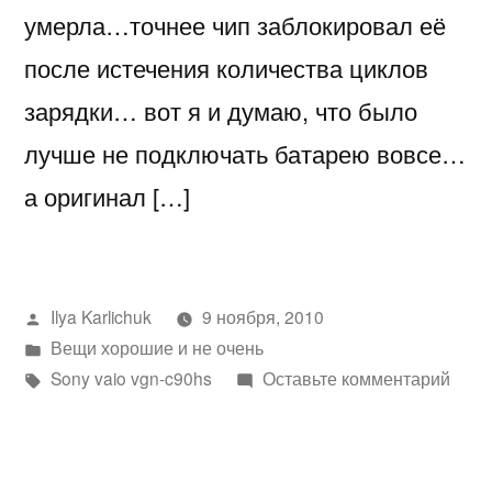
умерла…точнее чип заблокировал её
после истечения количества циклов
зарядки… вот я и думаю, что было
лучше не подключать батарею вовсе…
а оригинал […]
Написано
Ilya Karlichuk
9 ноября, 2010
автором
Написано
Вещи хорошие и не очень
в
Метки:
к
Sony vaio vgn-c90hs
Оставьте комментарий
Сдох
бата
на