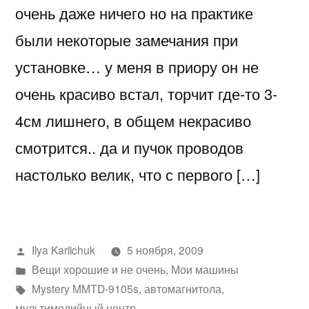
очень даже ничего но на практике
были некоторые замечания при
установке… у меня в приору он не
очень красиво встал, торчит где-то 3-
4см лишнего, в общем некрасиво
смотрится.. да и пучок проводов
настолько велик, что с первого […]
Написано
Ilya Karlichuk
5 ноября, 2009
автором
Написано
Вещи хорошие и не очень
,
Мои машины
в
Метки:
Mystery MMTD-9105s
,
автомагнитола
,
мультимедийный центр