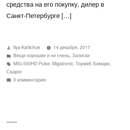
средства на его покупку, дилер в
Санкт-Петербурге […]
Написано
Ilya Karlichuk
14 декабря, 2017
автором
Написано
Вещи хорошие и не очень
,
Записки
в
Метки:
MIG-500HD Pulse
,
Migatronic
,
Topwell
,
Бимарк
,
Сварог
к
3 комментария
записи
Сварочный
полуавтомат
Topwell
MIG-
500HD