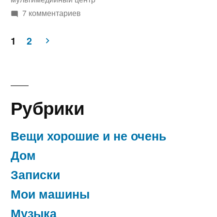
к
7 комментариев
записи
1
2
Купил
себе
Пагинация
новую
записей
автомагнитолу
Mystery
Рубрики
MMTD-
9105s..
Вещи хорошие и не очень
Дом
Записки
Мои машины
Музыка