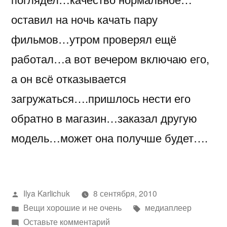
оставил на ночь качать пару
фильмов…утром проверял ещё
работал…а вот вечером включаю его,
а он всё отказывается
загружаться….пришлось нести его
обратно в магазин…заказал другую
модель…может она получше будет….
Написано
Ilya Karlichuk
8 сентября, 2010
автором
Написано
Метки:
Вещи хорошие и не очень
медиаплеер
в
к
Оставьте комментарий