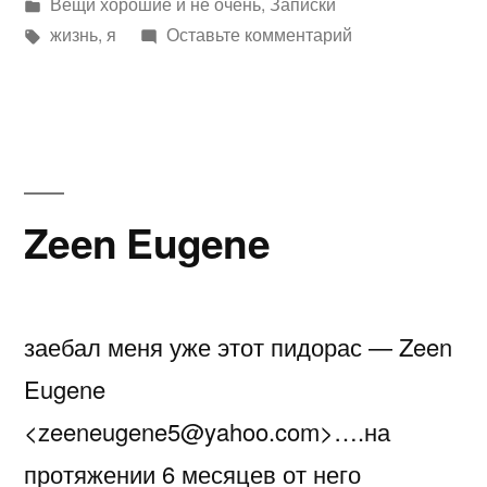
автором
Написано
Вещи хорошие и не очень
,
Записки
в
Метки:
к
жизнь
,
я
Оставьте комментарий
Давно
я
тут
ничего
не
писал…
Zeen Eugene
заебал меня уже этот пидорас — Zeen
Eugene
<zeeneugene5@yahoo.com>….на
протяжении 6 месяцев от него