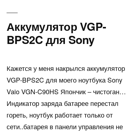
моё
ноут
Sony
Аккумулятор VGP-
Vaio
BPS2C для Sony
VGN-
C90
Кажется у меня накрылся аккумулятор
VGP-BPS2C для моего ноутбука Sony
Vaio VGN-C90HS Япончик – чистоган…
Индикатор заряда батарее перестал
гореть, ноутбук работает только от
сети..батарея в панели управления не