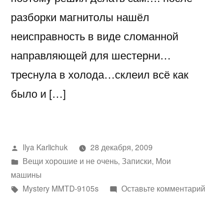
разборки магнитолы нашёл
неисправность в виде сломанной
направляющей для шестерни…
треснула в холода…склеил всё как
было и […]
Написано
Ilya Karlichuk
28 декабря, 2009
автором
Написано
Вещи хорошие и не очень
,
Записки
,
Мои
в
машины
Метки:
к
Mystery MMTD-9105s
Оставьте комментарий
mys
mmt