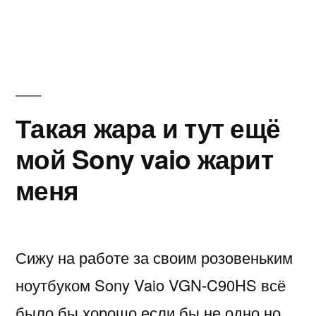
Взял
себе
медиаплеер
iconbit
hd400le
Такая жара и тут ещё
мой Sony vaio жарит
меня
Сижу на работе за своим розовеньким
ноутбуком Sony Vaio VGN-C90HS всё
было бы хорошо если бы не одно но….