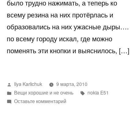
было трудно нажимать, а теперь ко
всему резина на них протёрлась и
образовались на них ужасные дыры….
по всему городу искал, где можно
поменять эти кнопки и выяснилось, […]
Написано
Ilya Karlichuk
9 марта, 2010
автором
Написано
Метки:
Вещи хорошие и не очень
nokia E51
в
к
Оставьте комментарий
кнопки
на
nokia
e51