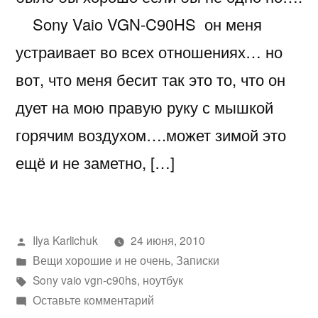
Sony Vaio VGN-C90HS он меня
устраивает во всех отношениях… но
вот, что меня бесит так это то, что он
дует на мою правую руку с мышкой
горячим воздухом….может зимой это
ещё и не заметно, […]
Написано
Ilya Karlichuk
24 июня, 2010
автором
Написано
Вещи хорошие и не очень
,
Записки
в
Метки:
Sony vaio vgn-c90hs
,
ноутбук
к
Оставьте комментарий