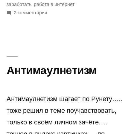
заработать
,
работа в интернет
к
2 комментария
записи
Ищу
чем
заняться…
Антимаулнетизм
Антимаулнетизм шагает по Рунету…..
тоже решил в теме поучавствовать,
только в своём личном зачёте….
точнее в яндекс картинках…. по