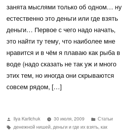
занята мыслями только об одном… ну
естественно это деньги или где взять
деньги… Первое с чего надо начать,
это найти ту тему, что наиболее мне
нравится и в чём я плаваю как рыба в
воде (надо сказать не так уж и много
этих тем, но иногда они скрываются
совсем рядом, […]
Написано
Написано
Ilya Karlichuk
30 июля, 2009
Статьи
автором
Метки:
в
денежной нишей
,
деньги и где их взять
,
как