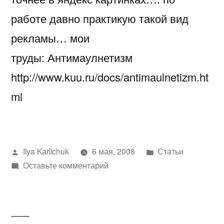
работе давно практикую такой вид
рекламы… мои
труды: Антимаулнетизм
http://www.kuu.ru/docs/antimaulnetizm.ht
ml
Написано
Написано
Ilya Karlichuk
6 мая, 2008
Статьи
автором
к
в
Оставьте комментарий
Антимаулнетизм