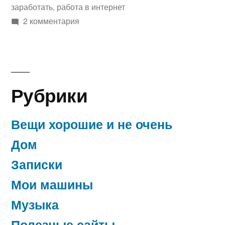
заработать
,
работа в интернет
к
2 комментария
записи
Ищу
чем
заняться…
Рубрики
Вещи хорошие и не очень
Дом
Записки
Мои машины
Музыка
Полезные сайты