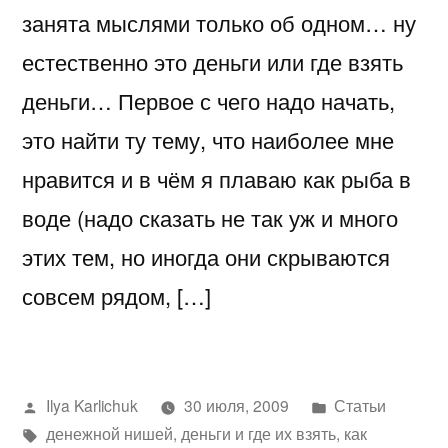
занята мыслями только об одном… ну
естественно это деньги или где взять
деньги… Первое с чего надо начать,
это найти ту тему, что наиболее мне
нравится и в чём я плаваю как рыба в
воде (надо сказать не так уж и много
этих тем, но иногда они скрываются
совсем рядом, […]
Написано
Написано
Ilya Karlichuk
30 июля, 2009
Статьи
автором
Метки:
в
денежной нишей
,
деньги и где их взять
,
как