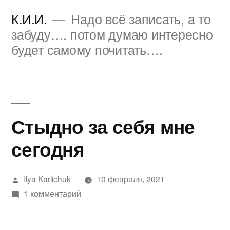
Перейти
К.И.И.
Надо всё записать, а то
к
забуду…. потом думаю интересно
будет самому почитать….
содержимому
Стыдно за себя мне
сегодня
Написано
Ilya Karlichuk
10 февраля, 2021
автором
к
1 комментарий
записи
Стыдно