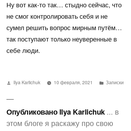
Ну вот как-то так… стыдно сейчас, что
за
себя
не смог контролировать себя и не
мне
сумел решить вопрос мирным путём…
сегодня
так поступают только неуверенные в
себе люди.
Написано
Написано
Ilya Karlichuk
10 февраля, 2021
Записки
автором
в
Опубликовано Ilya Karlichuk
... в
этом блоге я раскажу про свою