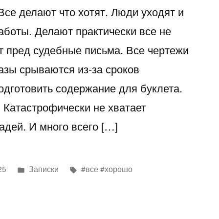
 Все делают что хотят. Люди уходят и
работы. Делают практически все не
т пред судебные письма. Все чертежи
азы срываются из-за сроков
одготовить содержание для буклета.
. Катастрофически не хватает
дей. И много всего […]
Написано
Метки:
25
Записки
#все #хорошо
в