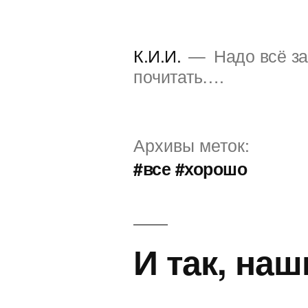
Перейти
к
К.И.И.
Надо всё за
содержимому
почитать….
Архивы меток:
#все #хорошо
И так, на