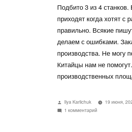
Подбито 3 из 4 станков.
приходят когда хотят с 
правильно. Всякие пишу
делаем с ошибками. Зак
производства. Не могу п
Китайцы нам не помогут
производственных площа
Написано
Ilya Karlichuk
19 июня, 20
автором
к
1 комментарий
записи
И