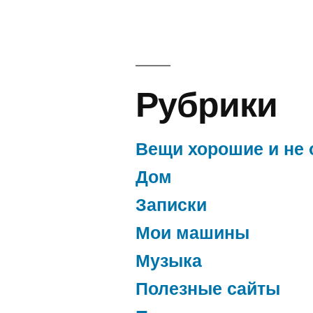
так,
наши
достижения
Рубрики
Вещи хорошие и не 
Дом
Записки
Мои машины
Музыка
Полезные сайты