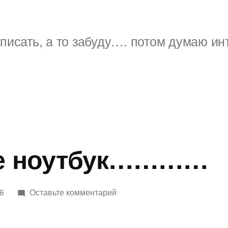
писать, а то забуду…. потом думаю ин
бе ноутбук…………
к
06
Оставьте комментарий
купил
себе