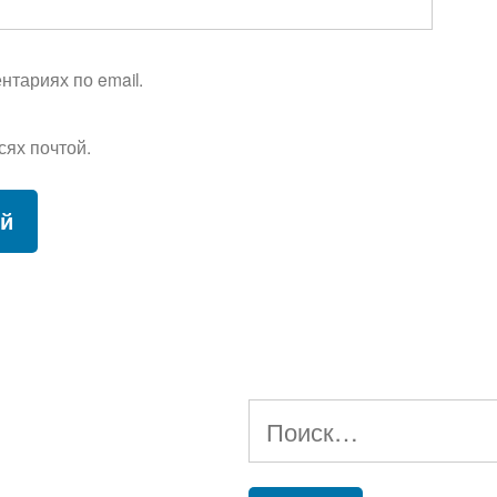
тариях по email.
сях почтой.
Найти: