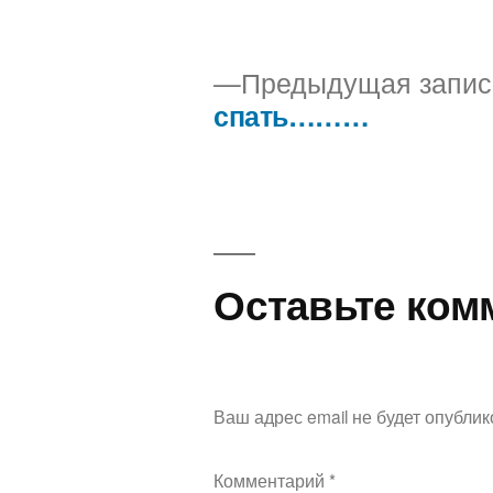
Предыдущая запис
спать………
Навигация
по
записям
Оставьте ком
Ваш адрес email не будет опублик
Комментарий
*