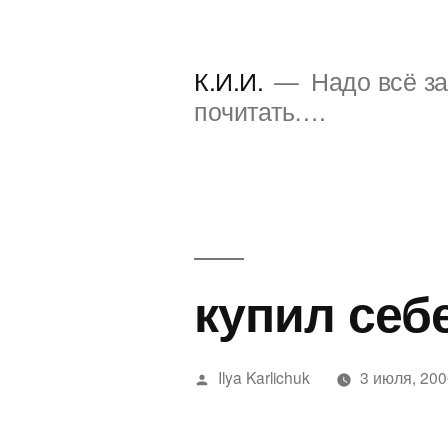
Перейти
к
К.И.И.
Надо всё за
содержимому
почитать….
купил се
Написано
Ilya Karlichuk
3 июля, 20
автором