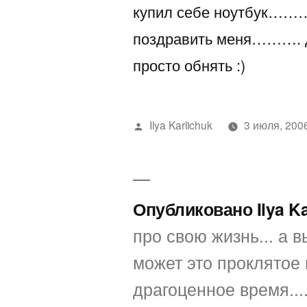
купил себе ноутбук…
поздравить меня………. де
просто обнять :)
Написано
Ilya Karlichuk
3 июля, 200
автором
Опубликовано Ilya K
про свою жизнь... а вы
может это проклятое 
драгоценное время...