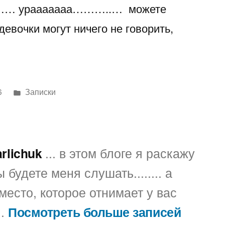
……… урааааааа………..
… можете
ноутбук…………
вочки могут ничего не говорить,
Написано
6
Записки
в
arlichuk
... в этом блоге я раскажу
 будете меня слушать........ а
место, которое отнимает у вас
..
Посмотреть больше записей