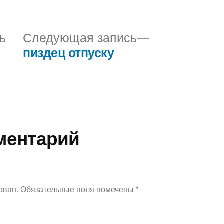
Предыдущая
Следующая
ь
Следующая запись
запись:
запись:
пиздец отпуску
ментарий
ован.
Обязательные поля помечены
*