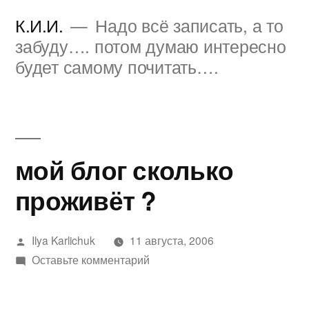
Перейти
К.И.И.
Надо всё записать, а то
к
забуду…. потом думаю интересно
будет самому почитать….
содержимому
мой блог сколько
проживёт ?
Написано
Ilya Karlichuk
11 августа, 2006
автором
к
Оставьте комментарий
мой
блог