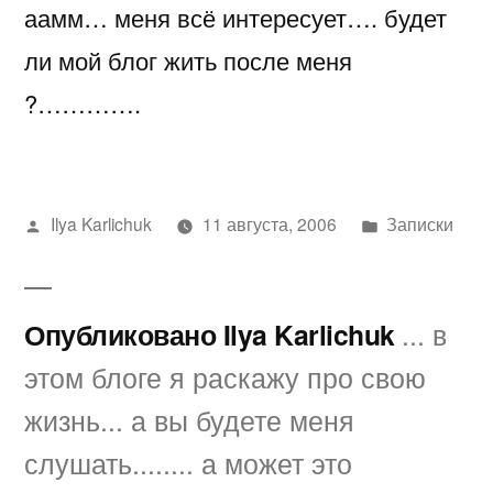
аамм… меня всё интересует…. будет
сколько
проживёт
ли мой блог жить после меня
?
?………….
Написано
Написано
Ilya Karlichuk
11 августа, 2006
Записки
автором
в
Опубликовано Ilya Karlichuk
... в
этом блоге я раскажу про свою
жизнь... а вы будете меня
слушать........ а может это