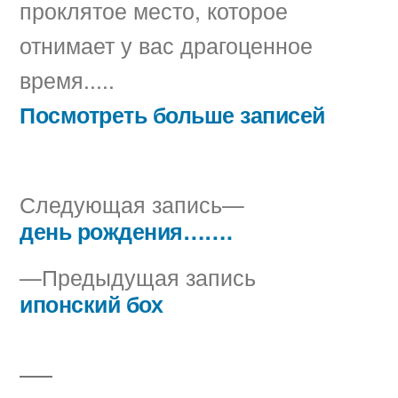
проклятое место, которое
отнимает у вас драгоценное
время.....
Посмотреть больше записей
Следующая
Следующая запись
запись:
день рождения…….
Навигация
Предыдущая
Предыдущая запись
по
запись:
ипонский бох
записям