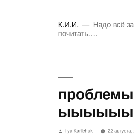
Перейти
к
К.И.И.
Надо всё за
содержимому
почитать….
пробле
ыыыыыы
Написано
Ilya Karlichuk
22 августа,