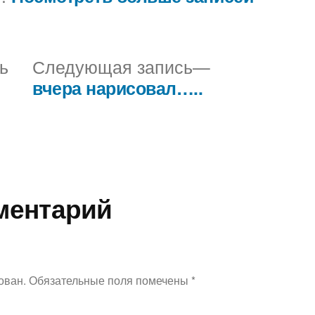
Предыдущая
Следующая
ь
Следующая запись
запись:
запись:
вчера нарисовал…..
ментарий
ован.
Обязательные поля помечены
*