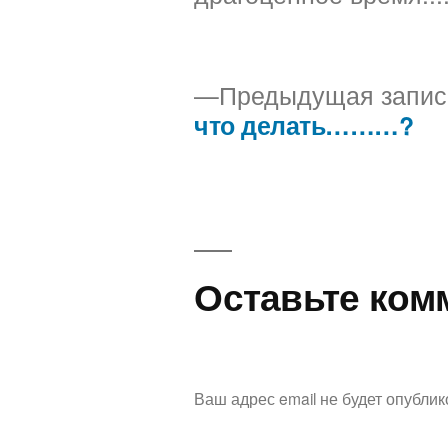
Предыдущая запис
что делать………?
Навигация
по
записям
Оставьте ком
Ваш адрес email не будет опублик