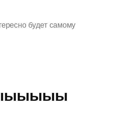
тересно будет самому
ыыыыыы