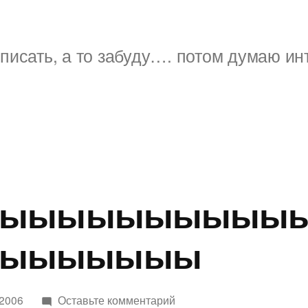
писать, а то забуду…. потом думаю ин
мыыыыыыыыыыы
ыыыыыыы
к
 2006
Оставьте комментарий