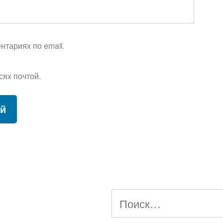
тариях по email.
сях почтой.
Найти: