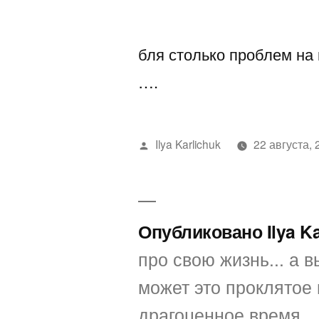
автором
бля столько проблем 
….
Написано
Ilya Karlichuk
22 августа, 
автором
Опубликовано Ilya K
про свою жизнь... а вы
может это проклятое 
драгоценное время...