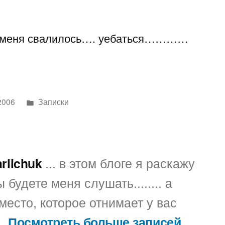
проблемыыыыыыыыы
на меня свалилось…. уебаться…………
Написано
2006
Записки
в
arlichuk
... в этом блоге я раскажу
 будете меня слушать........ а
место, которое отнимает у вас
..
Посмотреть больше записей