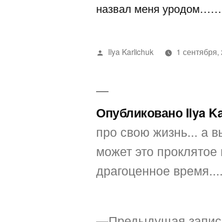
назвал меня уродом……
Написано
Ilya Karlichuk
1 сентября,
автором
Опубликовано Ilya K
про свою жизнь... а вы
может это проклятое 
драгоценное время...
Предыдущая запис