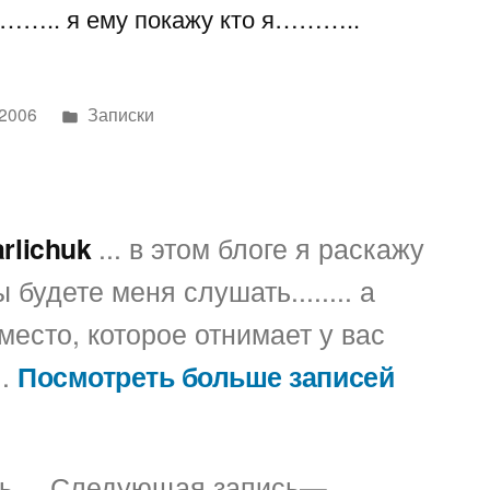
…….. я ему покажу кто я………..
новый
админ
diont.ru
Написано
 2006
Записки
в
arlichuk
... в этом блоге я раскажу
 будете меня слушать........ а
место, которое отнимает у вас
..
Посмотреть больше записей
Предыдущая
Следующая
ь
Следующая запись