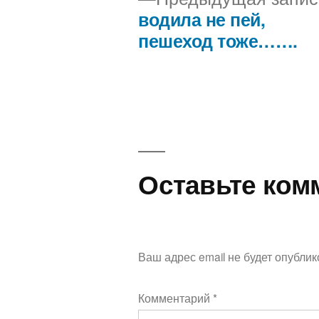
водила не пей,
Навигация
пешеход тоже…….
по
записям
Оставьте ком
Ваш адрес email не будет опублик
Комментарий
*