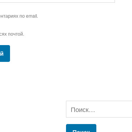
тариях по email.
сях почтой.
Найти: