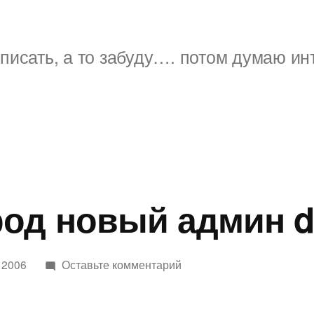
писать, а то забуду…. потом думаю ин
од новый админ di
к
 2006
Оставьте комментарий
Ебаный
урод