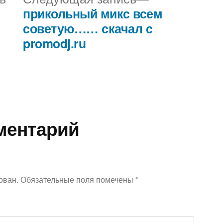
запись:
запись:
прикольный микс всем
советую…… скачал с
promodj.ru
ментарий
ован.
Обязательные поля помечены
*