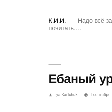
Перейти
к
К.И.И.
Надо всё за
содержимому
почитать….
Ебаный ур
Написано
Ilya Karlichuk
1 сентября,
автором