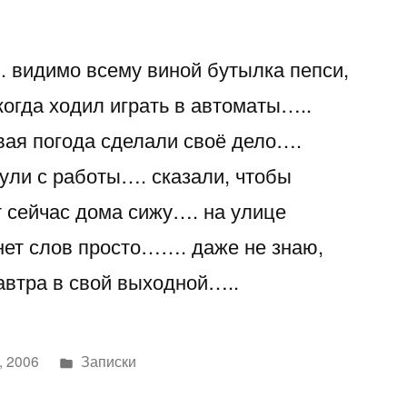
оооо
моя
. видимо всему виной бутылка пепси,
голова……
или
 когда ходил играть в автоматы…..
как
ая погода сделали своё дело….
я
простыл….
ули с работы…. сказали, чтобы
т сейчас дома сижу…. на улице
ет слов просто……. даже не знаю,
автра в свой выходной…..
Написано
, 2006
Записки
в