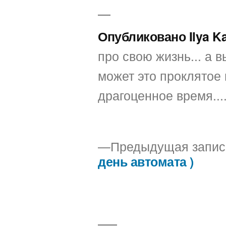
Опубликовано Ilya K
про свою жизнь... а вы
может это проклятое 
драгоценное время...
Предыдущая запис
день автомата )
Навигация
по