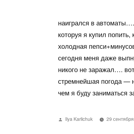
автором
наигрался в автоматы….
которуя я купил попить,
холодная пепси+минусов
сегодня меня даже выпн
никого не заражал…. во
стремнейшая погода — н
чем я буду заниматься з
Написано
Ilya Karlichuk
29 сентября
автором