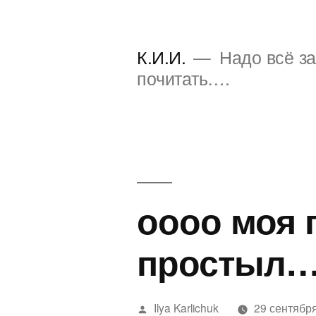
Перейти
к
К.И.И.
Надо всё за
содержимому
почитать….
оооо моя 
простыл…
Написано
Ilya Karlichuk
29 сентября