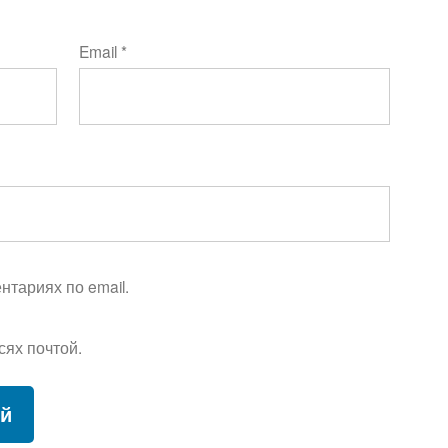
Email
*
тариях по email.
сях почтой.