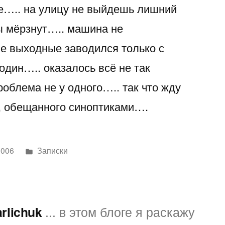
е….. на улицу не выйдешь лишний
пы мёрзнут….. машина не
 выходные заводился только с
один….. оказалось всё не так
роблема не у одного….. так что жду
, обещанного синоптиками….
Написано
2006
Записки
в
arlichuk
... в этом блоге я раскажу