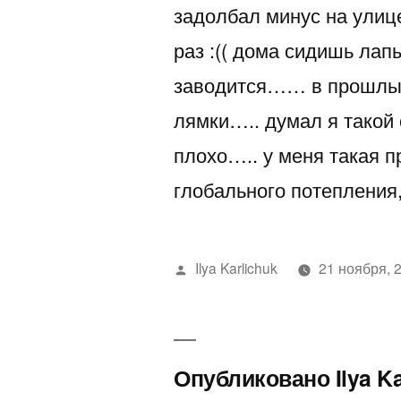
задолбал минус на улиц
раз :(( дома сидишь ла
заводится…… в прошлые
лямки….. думал я такой 
плохо….. у меня такая п
глобального потепления
Написано
Ilya Karlichuk
21 ноября, 
автором
Опубликовано Ilya K