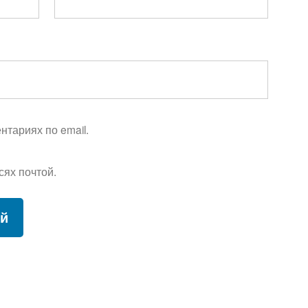
тариях по email.
сях почтой.