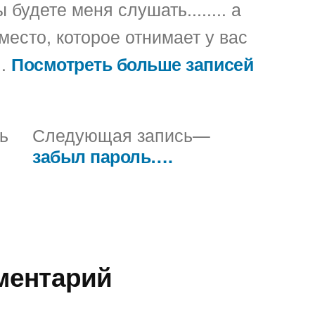
 будете меня слушать........ а
место, которое отнимает у вас
..
Посмотреть больше записей
Предыдущая
Следующая
ь
Следующая запись
запись:
запись:
забыл пароль….
ментарий