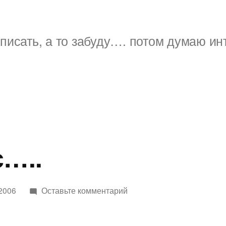
писать, а то забуду…. потом думаю ин
с…..
к
 2006
Оставьте комментарий
этот
минус…..