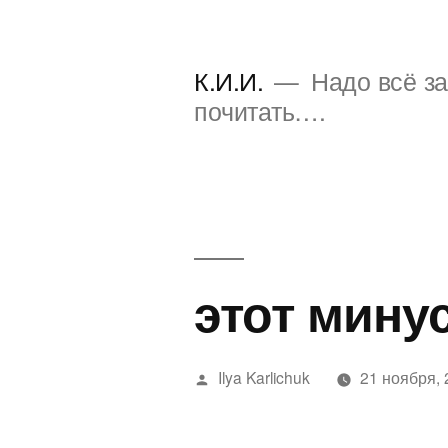
Перейти
к
К.И.И.
Надо всё за
содержимому
почитать….
этот мину
Написано
Ilya Karlichuk
21 ноября,
автором