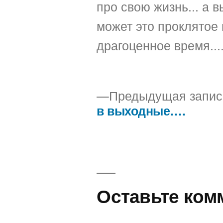
про свою жизнь... а вы
может это проклятое 
драгоценное время...
Предыдущая запис
в выходные….
Навигация
по
записям
Оставьте ком