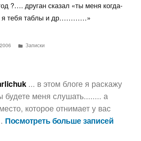
од ?…. друган сказал «ты меня когда-
или
фен
, а я тебя таблы и др…………»
в
новый
год
Написано
 2006
Записки
?
в
arlichuk
... в этом блоге я раскажу
 будете меня слушать........ а
место, которое отнимает у вас
..
Посмотреть больше записей