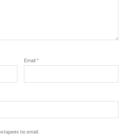
Email
*
тариях по email.