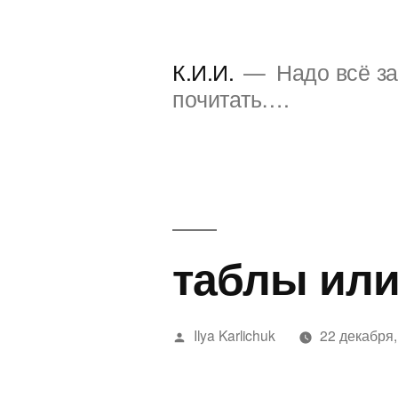
Перейти
к
К.И.И.
Надо всё за
содержимому
почитать….
таблы или
Написано
Ilya Karlichuk
22 декабря,
автором