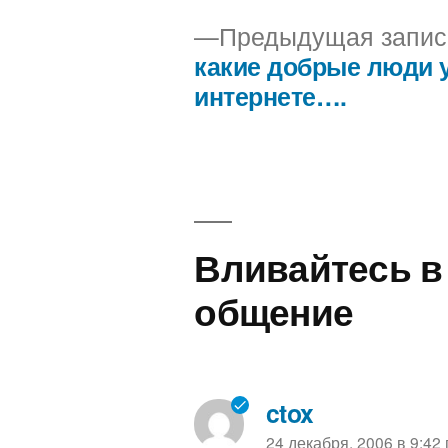
Предыдущая запис
какие добрые люди у
Навигация
интернете….
по
записям
Вливайтесь в
общение
ctox
пишет:
24 декабря, 2006 в 9:42 