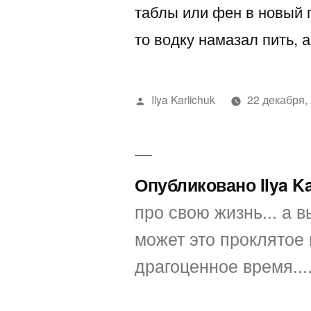
таблы или фен в новый г
то водку намазал пить
Написано
Ilya Karlichuk
22 декабря,
автором
Опубликовано Ilya K
про свою жизнь... а вы
может это проклятое 
драгоценное время...