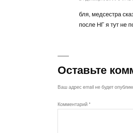
бля, медсестра ск
после НГ я тут не 
Оставьте
Оставьте ком
комментарий
Ваш адрес email не будет опублик
Комментарий
*