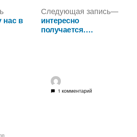
Предыдущая
Сле
ь
Следующая запись
запись:
запис
 нас в
интересно
получается….
1 комментарий
пп