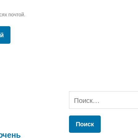
сях почтой.
Найти:
очень