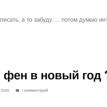
писать, а то забуду…. потом думаю ин
 фен в новый год 
к
 2006
1 комментарий
записи
таблы