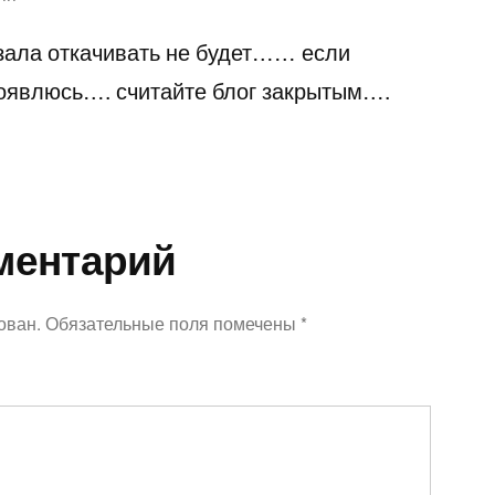
азала откачивать не будет…… если
появлюсь…. считайте блог закрытым….
ментарий
ован.
Обязательные поля помечены
*