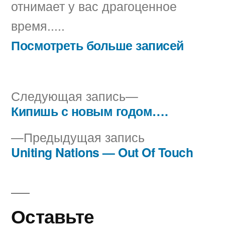
отнимает у вас драгоценное
время.....
Посмотреть больше записей
Следующая
Следующая запись
запись:
Кипишь с новым годом….
Навигация
Предыдущая
Предыдущая запись
по
запись:
Uniting Nations — Out Of Touch
записям
Оставьте