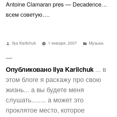
Antoine Clamaran pres — Decadence…
pres
—
всем советую….
Decadence
Написано
Написано
Ilya Karlichuk
1 января, 2007
Музыка
автором
в
Опубликовано Ilya Karlichuk
... в
этом блоге я раскажу про свою
жизнь... а вы будете меня
слушать........ а может это
проклятое место, которое