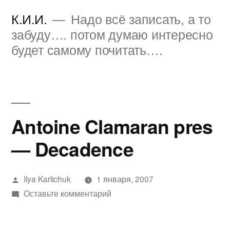
Перейти
К.И.И.
Надо всё записать, а то
к
забуду…. потом думаю интересно
будет самому почитать….
содержимому
Antoine Clamaran pres
— Decadence
Написано
Ilya Karlichuk
1 января, 2007
автором
к
Оставьте комментарий
Antoine
Clamaran