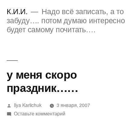
Перейти
К.И.И.
Надо всё записать, а то
к
забуду…. потом думаю интересно
будет самому почитать….
содержимому
у меня скоро
праздник……
Написано
Ilya Karlichuk
3 января, 2007
автором
к
Оставьте комментарий
у
меня