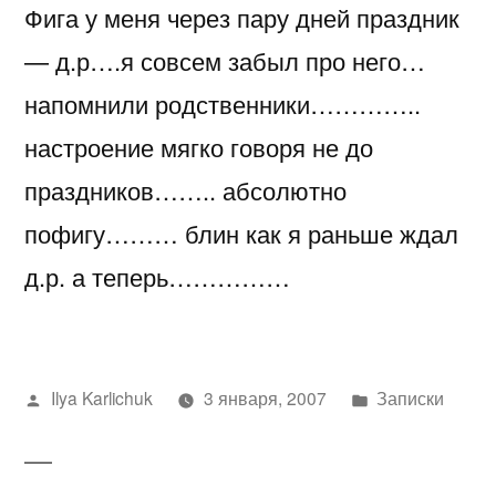
Фига у меня через пару дней праздник
скоро
праздник……
— д.р….я совсем забыл про него…
напомнили родственники…………..
настроение мягко говоря не до
праздников…….. абсолютно
пофигу……… блин как я раньше ждал
д.р. а теперь……………
Написано
Написано
Ilya Karlichuk
3 января, 2007
Записки
автором
в