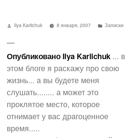
Написано
Написано
Ilya Karlichuk
8 января, 2007
Записки
автором
в
Опубликовано Ilya Karlichuk
... в
этом блоге я раскажу про свою
жизнь... а вы будете меня
слушать........ а может это
проклятое место, которое
отнимает у вас драгоценное
время.....