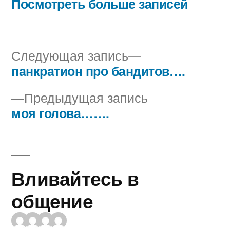
Посмотреть больше записей
Следующая
Следующая запись
запись:
панкратион про бандитов….
Навигация
Предыдущая
Предыдущая запись
по
запись:
моя голова…….
записям
Вливайтесь в
общение