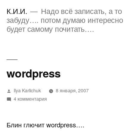
Перейти
К.И.И.
Надо всё записать, а то
к
забуду…. потом думаю интересно
будет самому почитать….
содержимому
wordpress
Написано
Ilya Karlichuk
8 января, 2007
автором
к
4 комментария
записи
wordpress
Блин глючит wordpress….