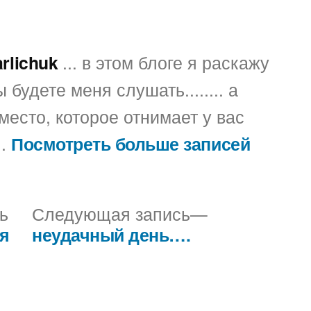
arlichuk
... в этом блоге я раскажу
 будете меня слушать........ а
место, которое отнимает у вас
..
Посмотреть больше записей
Предыдущая
Следующая
ь
Следующая запись
запись:
запись:
ия
неудачный день….