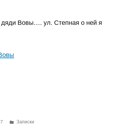
записи
ixzibit….
я дяди Вовы…. ул. Степная о ней я
автомастерская
дяди
Вовы….
ул.
Степная
:)
Написано
07
Записки
в