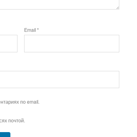
Email
*
тариях по email.
сях почтой.