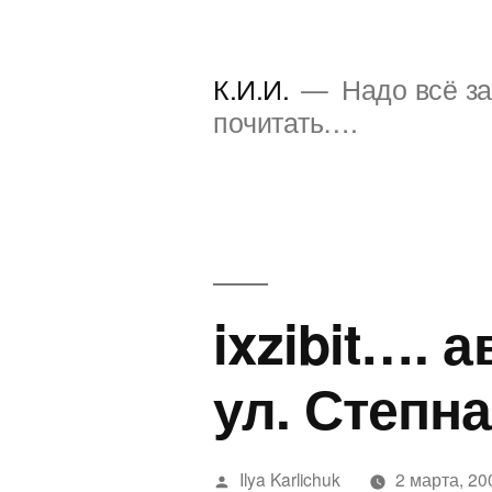
Перейти
к
К.И.И.
Надо всё за
содержимому
почитать….
ixzibit….
ул. Степна
Написано
Ilya Karlichuk
2 марта, 20