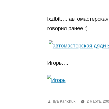
автором
ixzibit…. автомастерска
говорил ранее :)
Игорь….
Написано
Ilya Karlichuk
2 марта, 20
автором