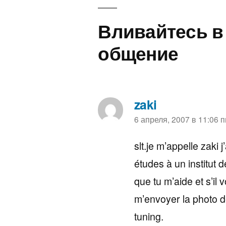
записям
Вливайтесь в
общение
zaki
пишет:
6 апреля, 2007 в 11:06 п
slt.je m’appelle zaki 
études à un institut 
que tu m’aide et s’il
m’envoyer la photo d
tuning.