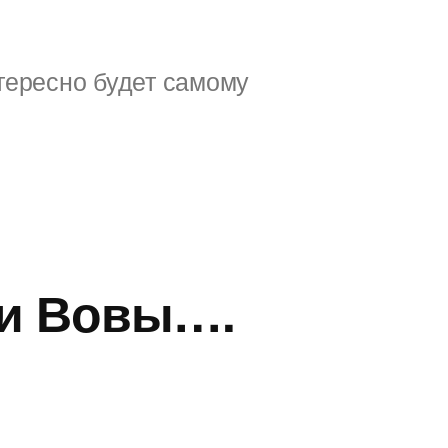
тересно будет самому
яди Вовы….