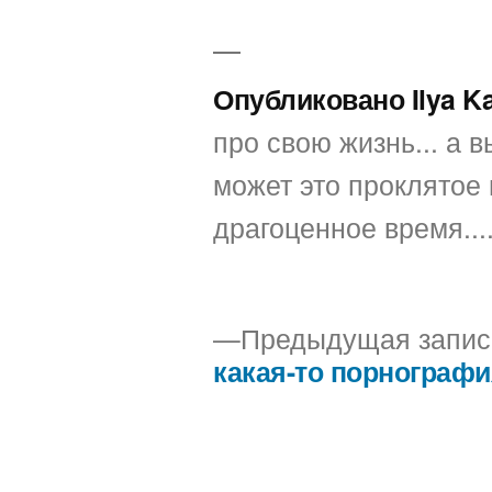
Опубликовано Ilya K
про свою жизнь... а вы
может это проклятое 
драгоценное время...
Предыдущая запис
какая-то порнограф
Навигация
по