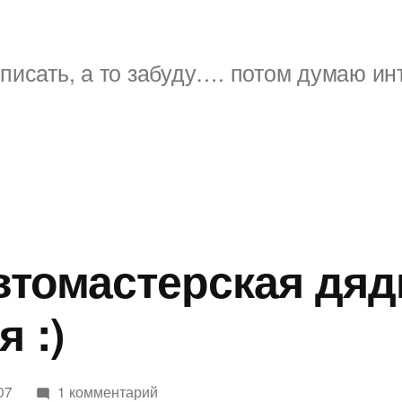
писать, а то забуду…. потом думаю ин
 автомастерская д
я :)
к
07
1 комментарий