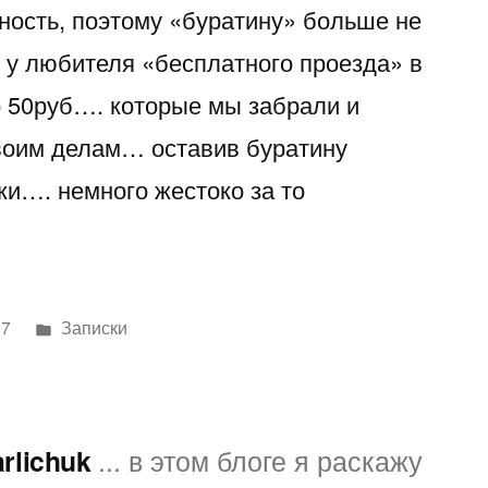
дность, поэтому «буратину» больше не
ь у любителя «бесплатного проезда» в
о 50руб…. которые мы забрали и
воим делам… оставив буратину
ки…. немного жестоко за то
Написано
07
Записки
в
arlichuk
... в этом блоге я раскажу