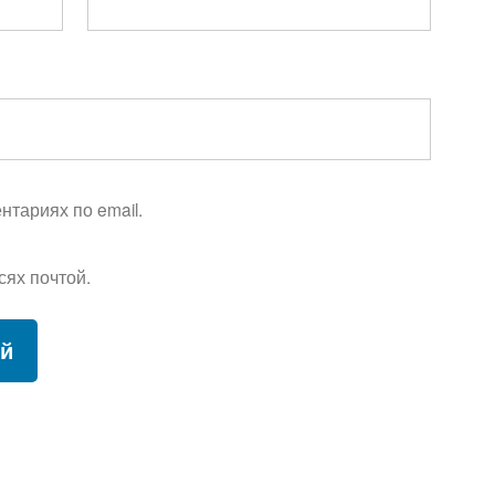
тариях по email.
сях почтой.