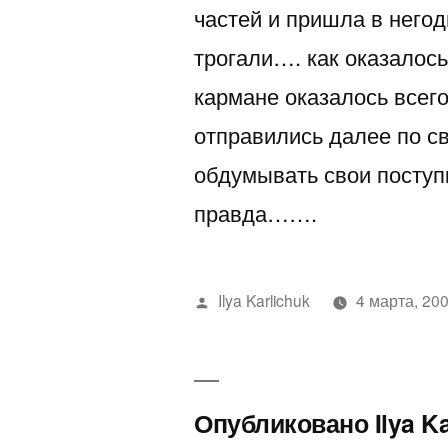
частей и пришла в него
трогали…. как оказалос
кармане оказалось всег
отправились далее по с
обдумывать свои поступ
правда…….
Написано
Ilya Karlichuk
4 марта, 20
автором
Опубликовано Ilya K