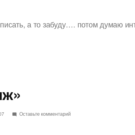
писать, а то забуду…. потом думаю ин
яж»
к
07
Оставьте комментарий
такси
«Вояж»