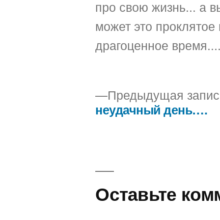
про свою жизнь... а вы
может это проклятое 
драгоценное время...
Предыдущая запис
неудачный день….
Навигация
по
записям
Оставьте ком