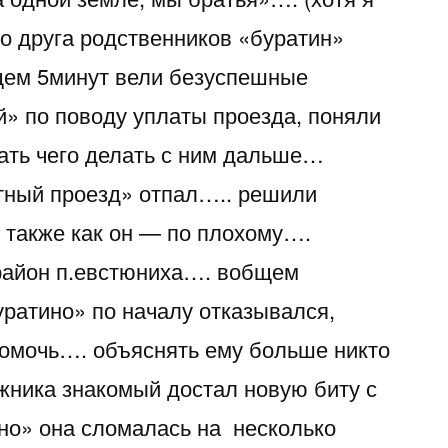
его друга родственников «буратин»
щем 5минут вели безуспешные
й» по поводу уплаты проезда, поняли
мать чего делать с ним дальше…
тный проезд» отпал….. решили
» также как он — по плохому….
 район п.евстюниха…. вобщем
ратино» по началу отказывался,
омочь…. объяснять ему больше никто
ажника знакомый достал новую биту с
ино» она сломалась на несколько