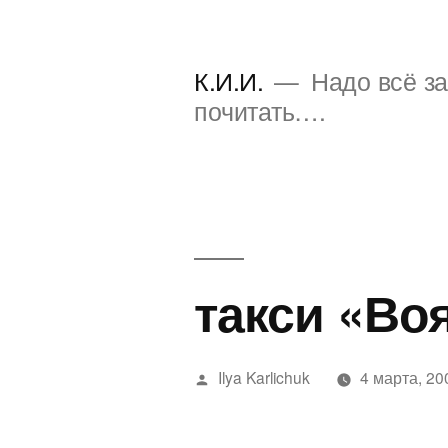
Перейти
к
К.И.И.
Надо всё за
содержимому
почитать….
такси «Во
Написано
Ilya Karlichuk
4 марта, 20
автором