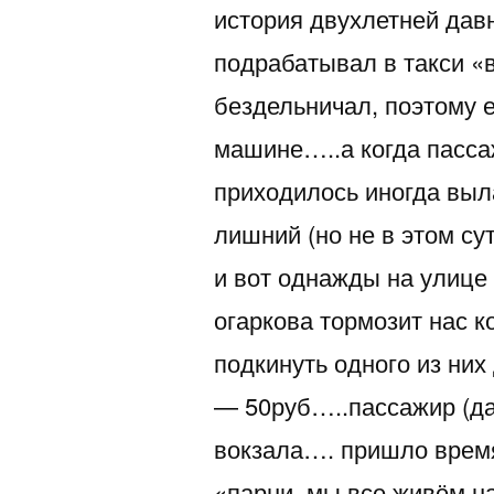
история двухлетней дав
подрабатывал в такси «
бездельничал, поэтому 
машине…..а когда пасса
приходилось иногда выл
лишний (но не в этом су
и вот однажды на улице
огаркова тормозит нас 
подкинуть одного из ни
— 50руб…..пассажир (да
вокзала…. пришло врем
«парни, мы все живём на