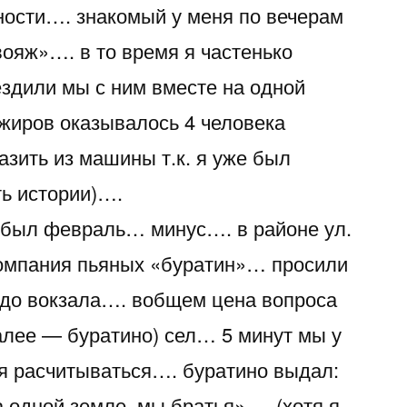
ности…. знакомый у меня по вечерам
вояж»…. в то время я частенько
ездили мы с ним вместе на одной
жиров оказывалось 4 человека
азить из машины т.к. я уже был
ть истории)….
 был февраль… минус…. в районе ул.
компания пьяных «буратин»… просили
х до вокзала…. вобщем цена вопроса
лее — буратино) сел… 5 минут мы у
я расчитываться…. буратино выдал:
 одной земле, мы братья»…. (хотя я