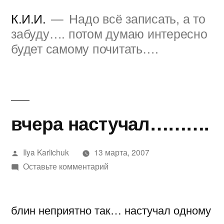
Перейти
К.И.И.
Надо всё записать, а то
к
забуду…. потом думаю интересно
будет самому почитать….
содержимому
вчера настучал……….
Написано
Ilya Karlichuk
13 марта, 2007
автором
к
Оставьте комментарий
вчера
настучал……….
блин неприятно так… настучал одному