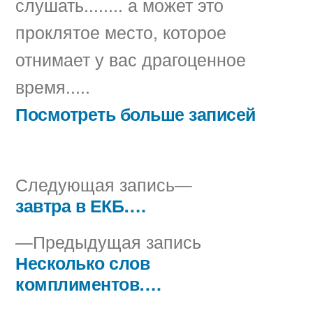
слушать........ а может это
проклятое место, которое
отнимает у вас драгоценное
время.....
Посмотреть больше записей
Следующая
Следующая запись
запись:
завтра в ЕКБ….
Навигация
Предыдущая
Предыдущая запись
по
запись:
Несколько слов
записям
комплиментов….