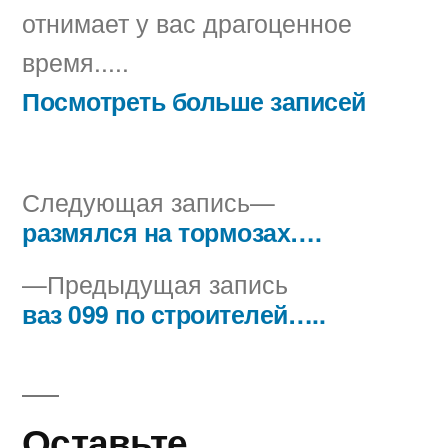
отнимает у вас драгоценное
время.....
Посмотреть больше записей
Следующая
Следующая запись
запись:
размялся на тормозах….
Навигация
Предыдущая
Предыдущая запись
по
запись:
ваз 099 по строителей…..
записям
Оставьте