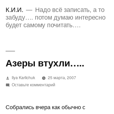
Перейти
К.И.И.
Надо всё записать, а то
к
забуду…. потом думаю интересно
будет самому почитать….
содержимому
Азеры втухли…..
Написано
Ilya Karlichuk
25 марта, 2007
автором
к
Оставьте комментарий
Азеры
втухли…..
Собрались вчера как обычно с