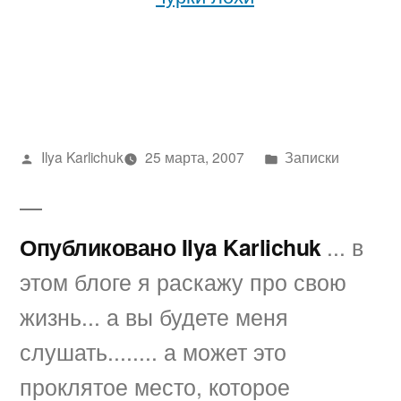
Написано
Написано
Ilya Karlichuk
25 марта, 2007
Записки
автором
в
Опубликовано Ilya Karlichuk
... в
этом блоге я раскажу про свою
жизнь... а вы будете меня
слушать........ а может это
проклятое место, которое