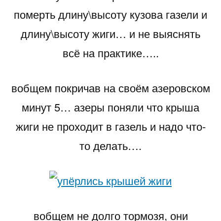
померть длину\высоту кузова газели и
длину\высоту жиги… и не выяснять
всё на практике…..
вобщем покричав на своём азеровском
минут 5… азеры поняли что крыша
жиги не проходит в газель и надо что-
то делать….
вобщем не долго тормозя, они