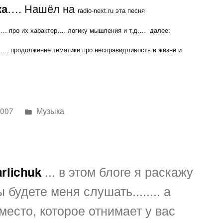
ка
…. Нашёл на
—
radio-next.ru эта песня
сука…..
. про их характер…. логику мышления и т.д…. далее:
я
…. продолжение тематики про несправидливость в жизни и
Написано
2007
Музыка
в
arlichuk
... в этом блоге я раскажу
 будете меня слушать........ а
место, которое отнимает у вас