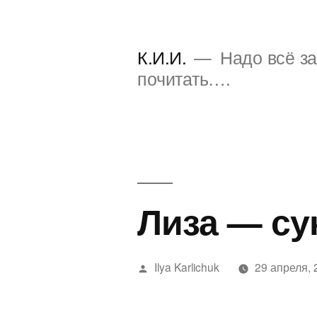
Перейти
к
К.И.И.
Надо всё за
содержимому
почитать….
Лиза — су
Написано
Ilya Karlichuk
29 апреля, 
автором