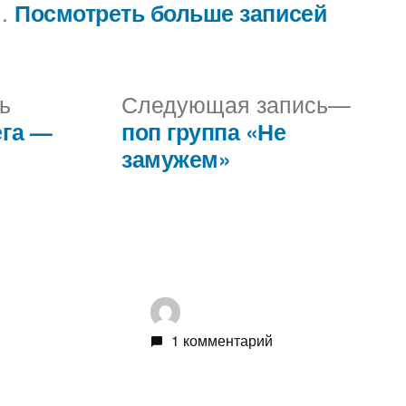
..
Посмотреть больше записей
Предыдущая
Сле
ь
Следующая запись
запись:
запис
ега —
поп группа «Не
замужем»
1 комментарий