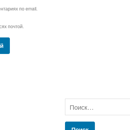
тариях по email.
сях почтой.
Найти: