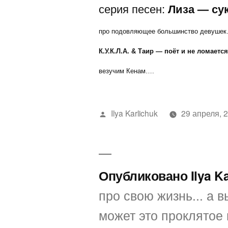
серия песен:
Лиза — су
про подовляющее большинство девушек…
К.У.К.Л.А. & Таир — поёт и не ломаетс
везучим Кенам….
Написано
Ilya Karlichuk
29 апреля, 
автором
Опубликовано Ilya K
про свою жизнь... а вы
может это проклятое 