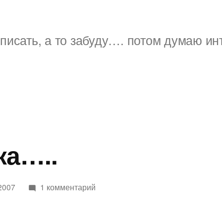
писать, а то забуду…. потом думаю ин
ка…..
к
2007
1 комментарий
записи
Лиза