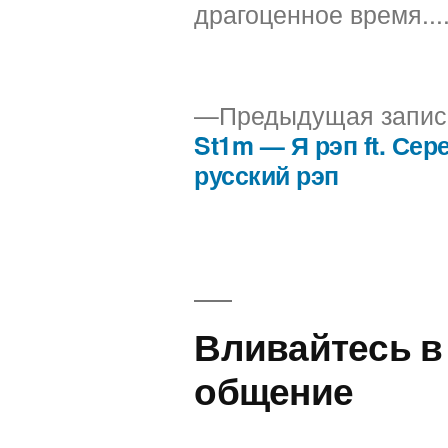
драгоценное время...
Предыдущая запис
St1m — Я рэп ft. Сер
Навигация
русский рэп
по
записям
Вливайтесь в
общение