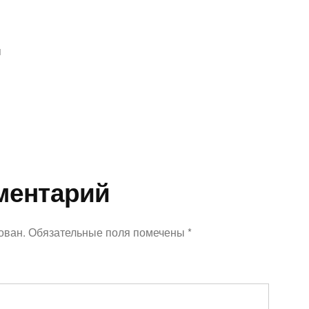
п
ментарий
ован.
Обязательные поля помечены
*