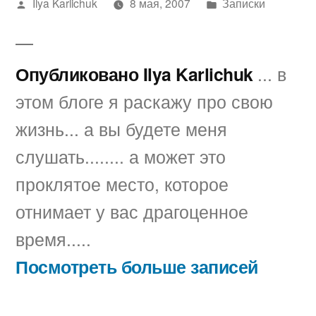
Написано
Написано
Ilya Karlichuk
8 мая, 2007
Записки
автором
в
Опубликовано Ilya Karlichuk
... в
этом блоге я раскажу про свою
жизнь... а вы будете меня
слушать........ а может это
проклятое место, которое
отнимает у вас драгоценное
время.....
Посмотреть больше записей