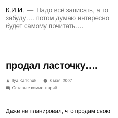
Перейти
К.И.И.
Надо всё записать, а то
к
забуду…. потом думаю интересно
будет самому почитать….
содержимому
продал ласточку….
Написано
Ilya Karlichuk
8 мая, 2007
автором
к
Оставьте комментарий
продал
ласточку….
Даже не планировал, что продам свою