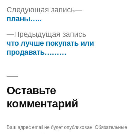
Следующая
Следующая запись
запись:
планы…..
Навигация
Предыдущая
Предыдущая запись
по
запись:
что лучше покупать или
записям
продавать………
Оставьте
комментарий
Ваш адрес email не будет опубликован.
Обязательные