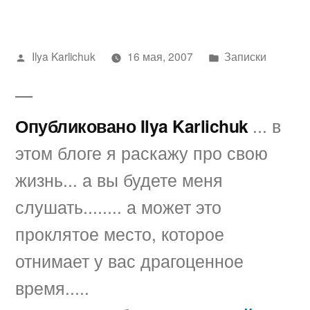
Написано
Написано
Ilya Karlichuk
16 мая, 2007
Записки
автором
в
Опубликовано Ilya Karlichuk
... в
этом блоге я раскажу про свою
жизнь... а вы будете меня
слушать........ а может это
проклятое место, которое
отнимает у вас драгоценное
время.....