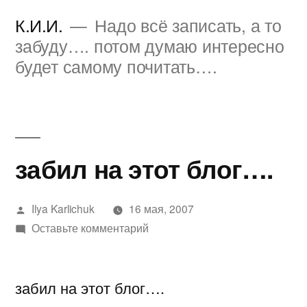
Перейти
К.И.И.
Надо всё записать, а то
к
забуду…. потом думаю интересно
будет самому почитать….
содержимому
забил на этот блог….
Написано
Ilya Karlichuk
16 мая, 2007
автором
к
Оставьте комментарий
забил
на
забил на этот блог….
этот
блог….