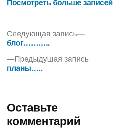
Посмотреть больше записей
Следующая
Следующая запись
запись:
блог………..
Навигация
Предыдущая
Предыдущая запись
по
запись:
планы…..
записям
Оставьте
комментарий