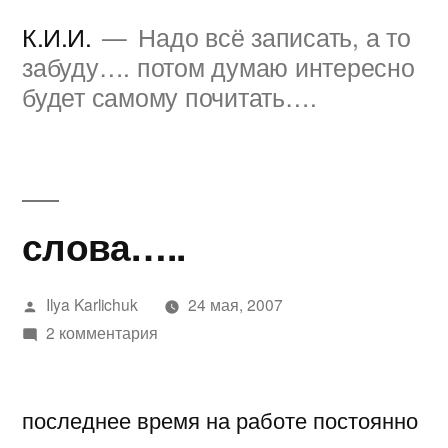
Перейти
К.И.И.
Надо всё записать, а то
к
забуду…. потом думаю интересно
будет самому почитать….
содержимому
слова…..
Написано
Ilya Karlichuk
24 мая, 2007
автором
к
2 комментария
записи
слова…..
последнее время на работе постоянно