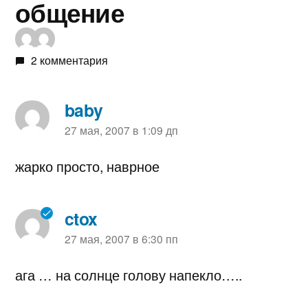
общение
2 комментария
baby
пишет:
27 мая, 2007 в 1:09 дп
жарко просто, наврное
ctox
пишет:
27 мая, 2007 в 6:30 пп
ага … на солнце голову напекло…..