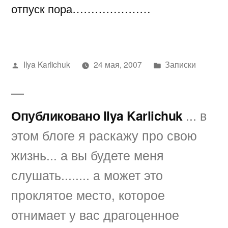
отпуск пора…………………
Написано
Написано
Ilya Karlichuk
24 мая, 2007
Записки
автором
в
Опубликовано Ilya Karlichuk
... в
этом блоге я раскажу про свою
жизнь... а вы будете меня
слушать........ а может это
проклятое место, которое
отнимает у вас драгоценное