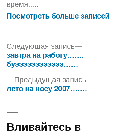
время.....
Посмотреть больше записей
Следующая
Следующая запись
запись:
завтра на работу…….
Навигация
буээээээээээээ……
по
Предыдущая
Предыдущая запись
записям
запись:
лето на носу 2007…….
Вливайтесь в