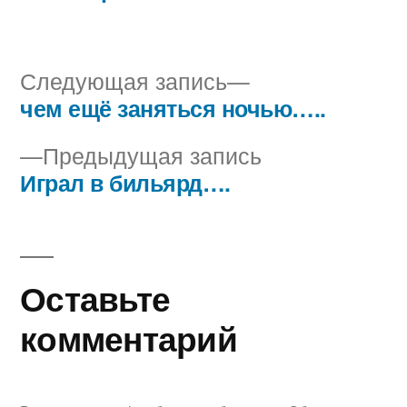
Следующая
Следующая запись
запись:
чем ещё заняться ночью…..
Навигация
Предыдущая
Предыдущая запись
по
запись:
Играл в бильярд….
записям
Оставьте
комментарий