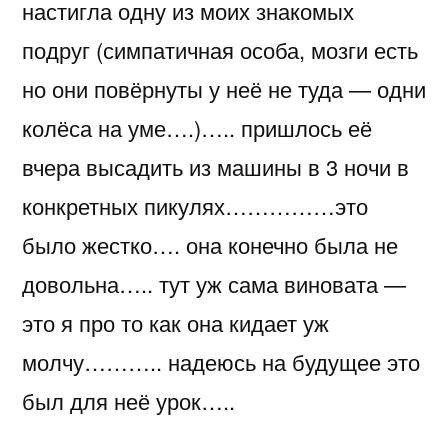
настигла одну из моих знакомых
подруг (симпатичная особа, мозги есть
но они повёрнуты у неё не туда — одни
колёса на уме….)….. пришлось её
вчера высадить из машины в 3 ночи в
конкретных пикулях……………это
было жестко…. она конечно была не
довольна….. тут уж сама виновата —
это я про то как она кидает уж
молчу……….. надеюсь на будущее это
был для неё урок…..