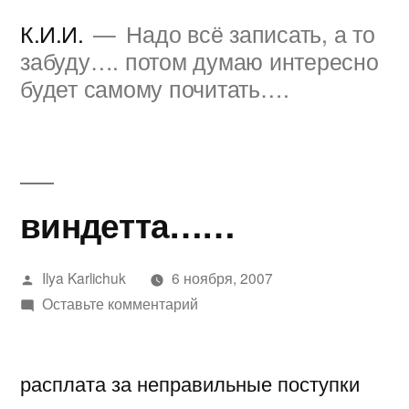
Перейти
К.И.И.
Надо всё записать, а то
к
забуду…. потом думаю интересно
будет самому почитать….
содержимому
виндетта……
Написано
Ilya Karlichuk
6 ноября, 2007
автором
к
Оставьте комментарий
виндетта……
расплата за неправильные поступки