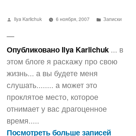
Написано
Написано
Ilya Karlichuk
6 ноября, 2007
Записки
автором
в
Опубликовано Ilya Karlichuk
... в
этом блоге я раскажу про свою
жизнь... а вы будете меня
слушать........ а может это
проклятое место, которое
отнимает у вас драгоценное
время.....
Посмотреть больше записей