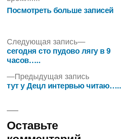
Посмотреть больше записей
Следующая
Следующая запись
запись:
сегодня сто пудово лягу в 9
Навигация
часов…..
по
Предыдущая
Предыдущая запись
записям
запись:
тут у Децл интервью читаю…..
Оставьте
комментарий