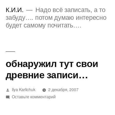
Перейти
К.И.И.
Надо всё записать, а то
к
забуду…. потом думаю интересно
будет самому почитать….
содержимому
обнаружил тут свои
древние записи…
Написано
Ilya Karlichuk
2 декабря, 2007
автором
к
Оставьте комментарий
обнаружил
тут