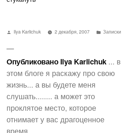
Написано
Написано
Ilya Karlichuk
2 декабря, 2007
Записки
автором
в
Опубликовано Ilya Karlichuk
... в
этом блоге я раскажу про свою
жизнь... а вы будете меня
слушать........ а может это
проклятое место, которое
отнимает у вас драгоценное
время.....