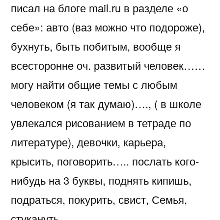
писал на блоге mail.ru в разделе «о
свои
древние
себе»: авто (ваз можно что подороже),
записи…
бухнуть, быть побитым, вообще я
всесторонне оч. развитый человек……
могу найти общие темы с любым
человеком (я так думаю)…., ( в школе
увлекался рисованием в тетраде по
литературе), девочки, карьера,
крысить, поговорить….. послать кого-
нибудь на 3 буквы, поднять кипишь,
подраться, покурить, свист, Семья,
стукануть