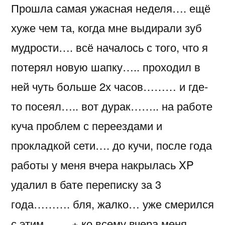
Прошла самая ужасная неделя…. ещё
до
ужаса
хуже чем та, когда мне выдирали зуб
мудрости…. всё началось с того, что я
потерял новую шапку….. проходил в
ней чуть больше 2х часов……… и где-
то посеял….. вот дурак…….. на работе
куча проблем с переездами и
прокладкой сети…. до кучи, после года
работы у меня вчера накрылась XP
удалил в бате переписку за 3
года………. бля, жалко… уже смерился
с этим……. + ко всему вчера меня