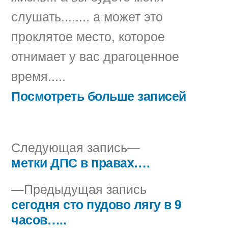
слушать........ а может это
проклятое место, которое
отнимает у вас драгоценное
время.....
Посмотреть больше записей
Следующая
Следующая запись
запись:
метки ДПС в правах….
Навигация
Предыдущая
Предыдущая запись
по
запись:
сегодня сто пудово лягу в 9
записям
часов…..