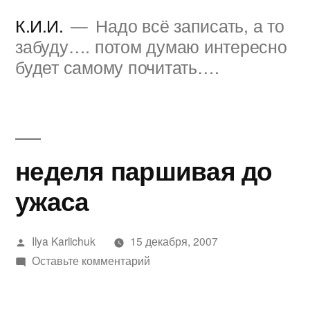
Перейти
К.И.И.
Надо всё записать, а то
к
забуду…. потом думаю интересно
будет самому почитать….
содержимому
неделя паршивая до
ужаса
Написано
Ilya Karlichuk
15 декабря, 2007
автором
к
Оставьте комментарий
неделя
паршивая