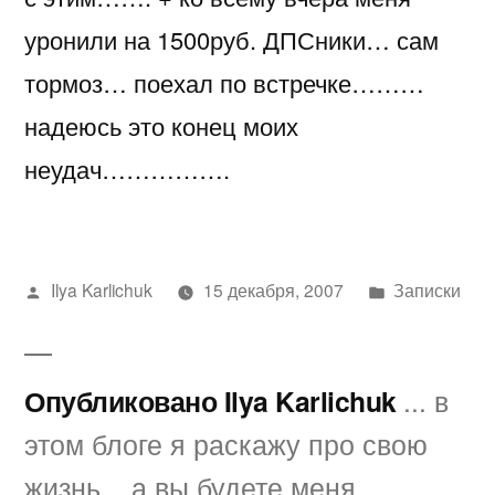
уронили на 1500руб. ДПСники… сам
тормоз… поехал по встречке………
надеюсь это конец моих
неудач…………….
Написано
Написано
Ilya Karlichuk
15 декабря, 2007
Записки
автором
в
Опубликовано Ilya Karlichuk
... в
этом блоге я раскажу про свою
жизнь... а вы будете меня