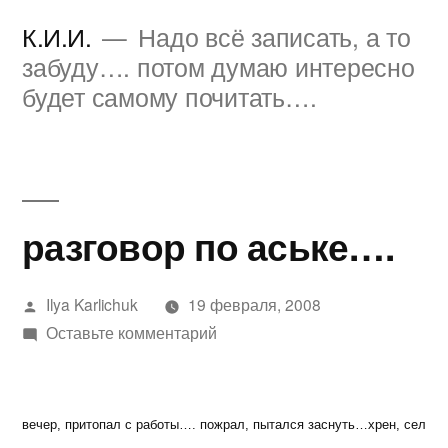
Перейти
К.И.И.
Надо всё записать, а то
к
забуду…. потом думаю интересно
будет самому почитать….
содержимому
разговор по аське….
Написано
Ilya Karlichuk
19 февраля, 2008
автором
к
Оставьте комментарий
разговор
по
аське….
вечер, притопал с работы…. пожрал, пытался заснуть…хрен, сел