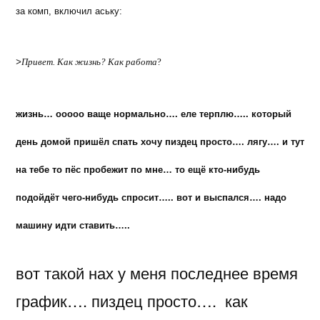
за комп, включил аську:
>
Привет. Как жизнь? Как работа
?
жизнь… ооооо ваще нормально…. еле терплю….. который
день домой пришёл спать хочу пиздец просто…. лягу…. и тут
на тебе то пёс пробежит по мне… то ещё кто-нибудь
подойдёт чего-нибудь спросит….. вот и выспался…. надо
машину идти ставить…..
вот такой нах у меня последнее время
график…. пиздец просто…. как