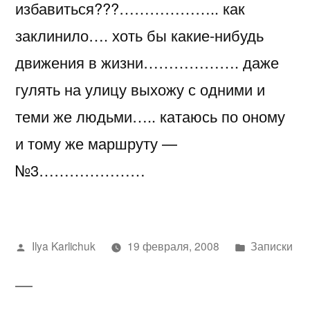
избавиться???……………….. как
заклинило…. хоть бы какие-нибудь
движения в жизни………………. даже
гулять на улицу выхожу с одними и
теми же людьми….. катаюсь по оному
и тому же маршруту —
№3…………………
Написано
Написано
Ilya Karlichuk
19 февраля, 2008
Записки
автором
в