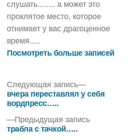
слушать........ а может это
проклятое место, которое
отнимает у вас драгоценное
время.....
Посмотреть больше записей
Следующая
Следующая запись
запись:
вчера переставлял у себя
Навигация
вордпресс…..
по
Предыдущая
Предыдущая запись
записям
запись:
трабла с тачкой…..