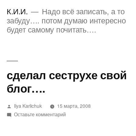
Перейти
К.И.И.
Надо всё записать, а то
к
забуду…. потом думаю интересно
будет самому почитать….
содержимому
сделал сеструхе свой
блог….
Написано
Ilya Karlichuk
15 марта, 2008
автором
к
Оставьте комментарий
сделал
сеструхе