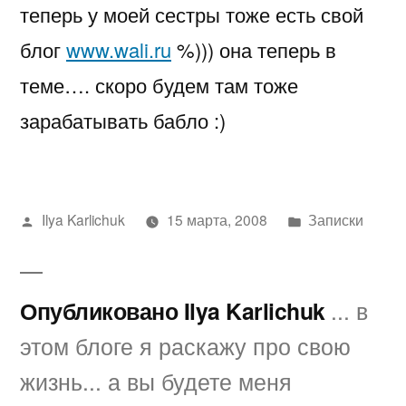
теперь у моей сестры тоже есть свой
свой
блог….
блог
www.wali.ru
%))) она теперь в
теме…. скоро будем там тоже
зарабатывать бабло :)
Написано
Написано
Ilya Karlichuk
15 марта, 2008
Записки
автором
в
Опубликовано Ilya Karlichuk
... в
этом блоге я раскажу про свою
жизнь... а вы будете меня