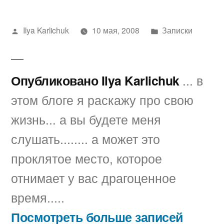
Написано
Написано
Ilya Karlichuk
10 мая, 2008
Записки
автором
в
Опубликовано Ilya Karlichuk
... в
этом блоге я раскажу про свою
жизнь... а вы будете меня
слушать........ а может это
проклятое место, которое
отнимает у вас драгоценное
время.....
Посмотреть больше записей