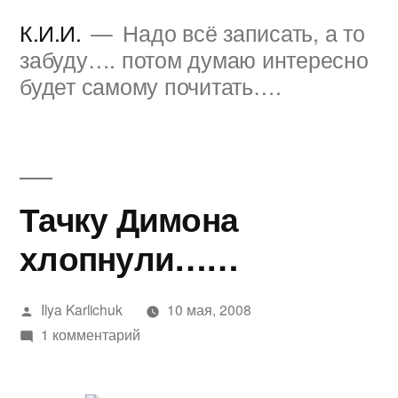
Перейти
К.И.И.
Надо всё записать, а то
к
забуду…. потом думаю интересно
будет самому почитать….
содержимому
Тачку Димона
хлопнули……
Написано
Ilya Karlichuk
10 мая, 2008
автором
к
1 комментарий
записи
Тачку