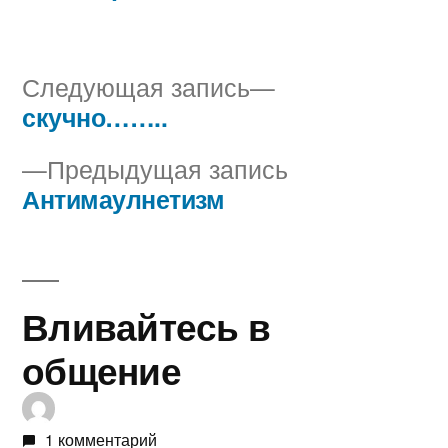
Следующая
Следующая запись
запись:
скучно……..
Навигация
Предыдущая
Предыдущая запись
по
запись:
Антимаулнетизм
записям
Вливайтесь в
общение
1 комментарий