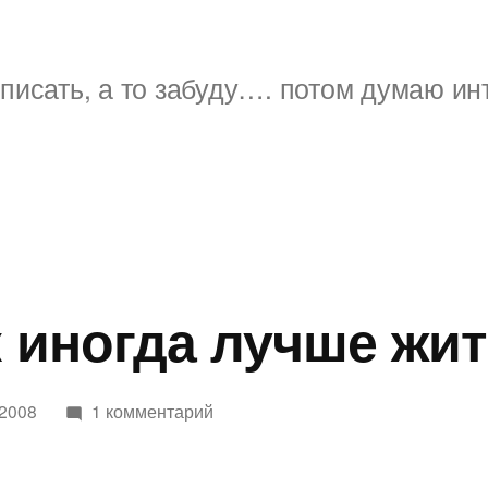
писать, а то забуду…. потом думаю ин
ак иногда лучше жи
к
 2008
1 комментарий
записи
про