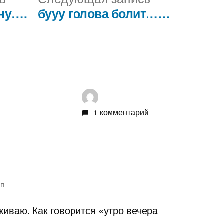
запись:
запись:
ну….
бууу голова болит……
1 комментарий
пп
иваю. Как говорится «утро вечера