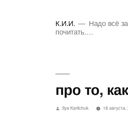
Перейти
к
К.И.И.
Надо всё за
содержимому
почитать….
про то, к
Написано
Ilya Karlichuk
18 августа,
автором