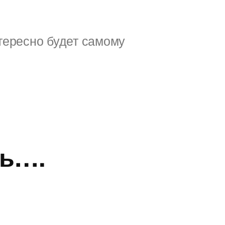
тересно будет самому
ть….