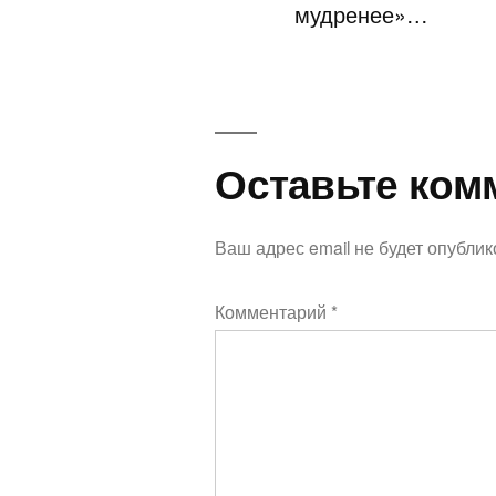
мудренее»…
Оставьте
Оставьте ком
комментарий
Ваш адрес email не будет опублик
Комментарий
*