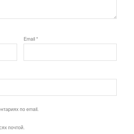
Email
*
тариях по email.
сях почтой.