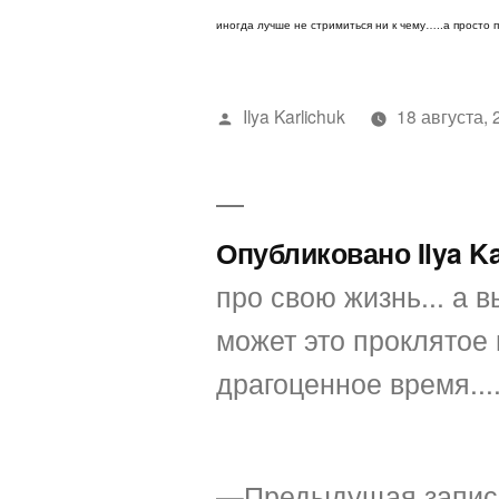
иногда лучше не стримиться ни к чему…..а прост
Написано
Ilya Karlichuk
18 августа, 
автором
Опубликовано Ilya K
про свою жизнь... а вы
может это проклятое 
драгоценное время...
Предыдущая запис