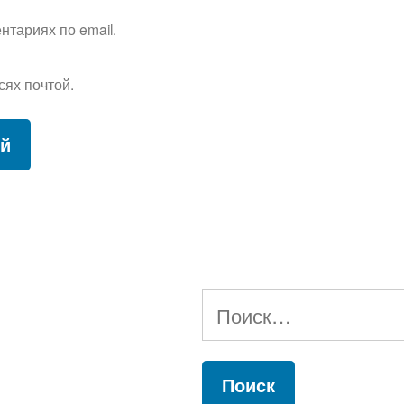
тариях по email.
сях почтой.
Найти: