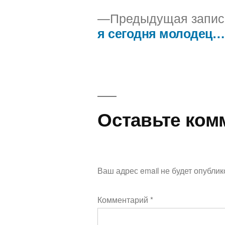
Предыдущая запис
я сегодня молодец…
Навигация
по
записям
Оставьте ком
Ваш адрес email не будет опублик
Комментарий
*