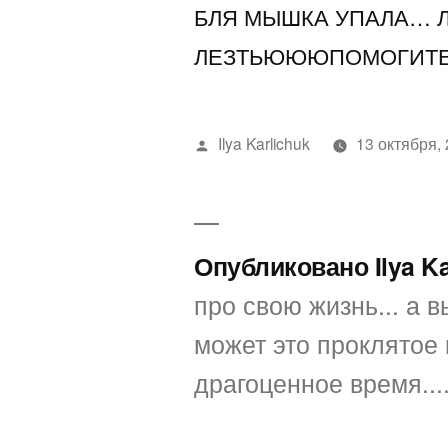
БЛЯ МЫШКА УПАЛА… Л
ЛЕЗТЬЮЮЮПОМОГИТЕ
Написано
Ilya Karlichuk
13 октября,
автором
Опубликовано Ilya K
про свою жизнь... а вы
может это проклятое 
драгоценное время...