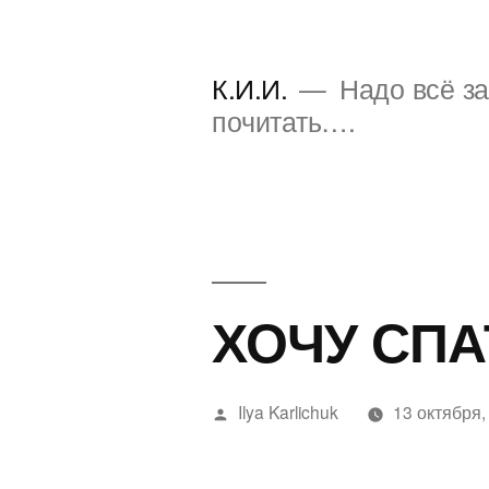
Перейти
к
К.И.И.
Надо всё за
содержимому
почитать….
ХОЧУ СП
Написано
Ilya Karlichuk
13 октября,
автором