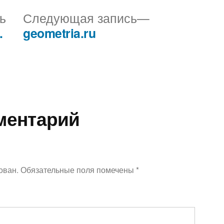
Предыдущая
Следующая
ь
Следующая запись
запись:
запись:
.
geometria.ru
ментарий
ован.
Обязательные поля помечены
*