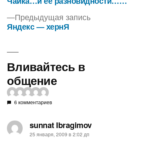
запись:
Чайка…и её разновидности……
Навигация
Предыдущая
Предыдущая запись
по
запись:
Яндекс — хернЯ
записям
Вливайтесь в
общение
6 комментариев
sunnat Ibragimov
пишет:
25 января, 2009 в 2:02 дп