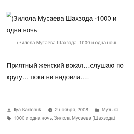
Зачётная
тема
Шахзода
—
1000
(Зилола Мусаева Шахзода -1000 и одна ночь
и
одна
Приятный женский вокал…слушаю по
ночь
кругу… пока не надоела….
Написано
Написано
Ilya Karlichuk
2 ноября, 2008
Музыка
автором
Метки:
в
1000 и одна ночь
,
Зилола Мусаева (Шахзода)