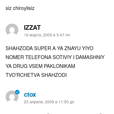
siz chiroylisiz
IZZAT
пишет:
16 марта, 2009 в 5:47 пп
SHAHZODA SUPER A YA ZNAYU YIYO
NOMER TELEFONA SOTIVIY I DAMASHNIY
YA DRUG VSEM PAKLONIKAM
TVO’RCHETVA SHAHZODI
ctox
пишет:
23 апреля, 2009 в 11:50 дп