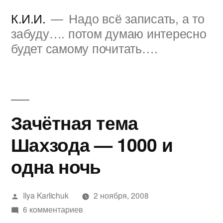
Перейти
К.И.И.
Надо всё записать, а то
к
забуду…. потом думаю интересно
будет самому почитать….
содержимому
Зачётная тема
Шахзода — 1000 и
одна ночь
Написано
Ilya Karlichuk
2 ноября, 2008
автором
к
6 комментариев
записи