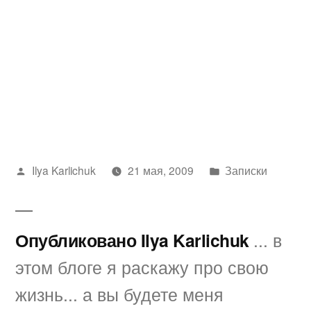
Написано
Написано
Ilya Karlichuk
21 мая, 2009
Записки
автором
в
Опубликовано Ilya Karlichuk
... в
этом блоге я раскажу про свою
жизнь... а вы будете меня