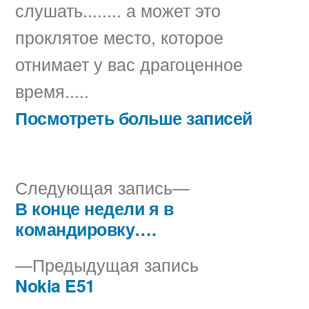
слушать........ а может это
проклятое место, которое
отнимает у вас драгоценное
время.....
Посмотреть больше записей
Следующая
Следующая запись
запись:
В конце недели я в
Навигация
командировку….
по
Предыдущая
Предыдущая запись
записям
запись:
Nokia E51