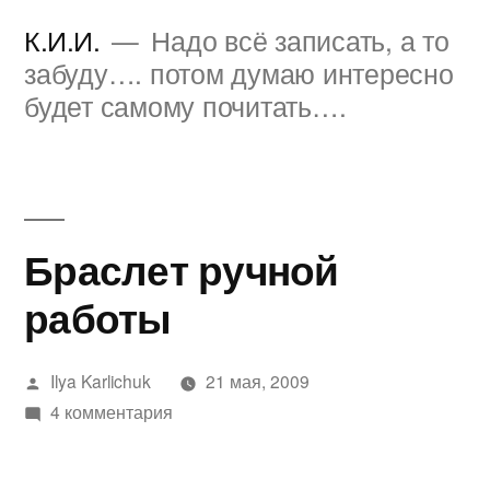
Перейти
К.И.И.
Надо всё записать, а то
к
забуду…. потом думаю интересно
будет самому почитать….
содержимому
Браслет ручной
работы
Написано
Ilya Karlichuk
21 мая, 2009
автором
к
4 комментария
записи
Браслет