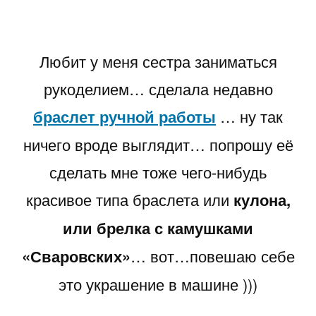
ручной
работы
Любит у меня сестра заниматься
рукоделием… сделала недавно
браслет ручной работы
… ну так
ничего вроде выглядит… попрошу её
сделать мне тоже чего-нибудь
красивое типа браслета или
кулона,
или брелка с камушками
«Сваровских»
… вот…повешаю себе
это украшение в машине )))