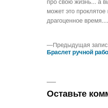
про свою жизнь... а вы
может это проклятое 
драгоценное время...
Предыдущая запис
Браслет ручной раб
Навигация
по
записям
Оставьте ком