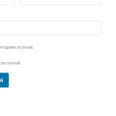
тариях по email.
сях почтой.