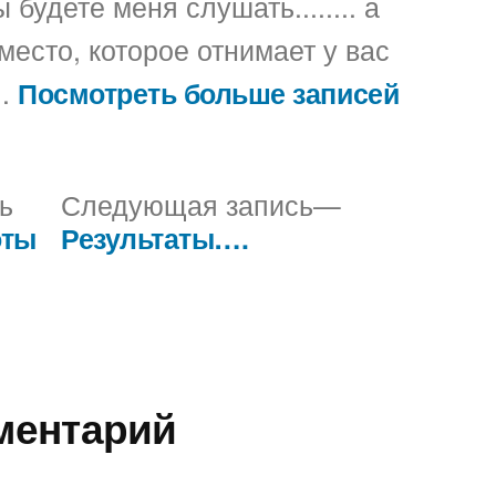
 будете меня слушать........ а
место, которое отнимает у вас
..
Посмотреть больше записей
Предыдущая
Следующа
ь
Следующая запись
запись:
запись:
оты
Результаты….
ментарий