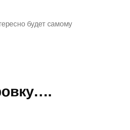
тересно будет самому
ровку….