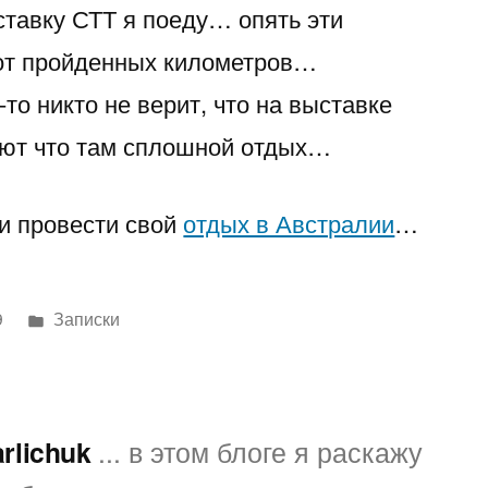
ставку СТТ я поеду… опять эти
недели
я
от пройденных километров…
в
о никто не верит, что на выставке
командировку….
ют что там сплошной отдых…
 и провести свой
отдых в Австралии
…
Написано
9
Записки
в
arlichuk
... в этом блоге я раскажу