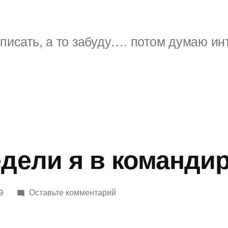
писать, а то забуду…. потом думаю ин
едели я в команди
к
9
Оставьте комментарий
В
конце