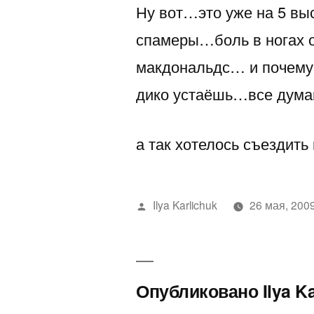
Ну вот…это уже на 5 вы
спамеры…боль в ногах 
макдональдс… и почему-т
дико устаёшь…все дума
а так хотелось съездить
Написано
Ilya Karlichuk
26 мая, 200
автором
Опубликовано Ilya K