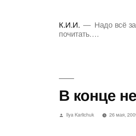
Перейти
к
К.И.И.
Надо всё за
содержимому
почитать….
В конце н
Написано
Ilya Karlichuk
26 мая, 200
автором