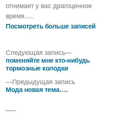
отнимает у вас драгоценное
время.....
Посмотреть больше записей
Следующая
Следующая запись
запись:
поменяйте мне кто-нибудь
Навигация
тормозные колодки
по
Предыдущая
Предыдущая запись
записям
запись:
Мода новая тема….