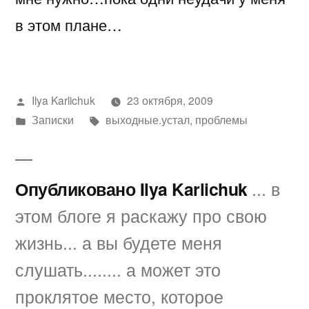
в этом плане…
Написано
Ilya Karlichuk
23 октября, 2009
автором
Написано
Метки:
Записки
выходные.устал
,
проблемы
в
Опубликовано Ilya Karlichuk
... в
этом блоге я раскажу про свою
жизнь... а вы будете меня
слушать........ а может это
проклятое место, которое