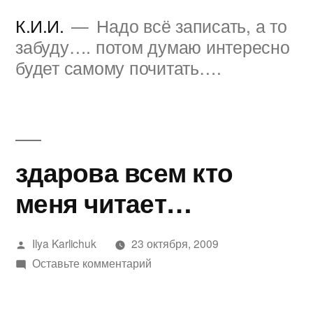
Перейти
К.И.И.
Надо всё записать, а то
к
забуду…. потом думаю интересно
будет самому почитать….
содержимому
здарова всем кто
меня читает…
Написано
Ilya Karlichuk
23 октября, 2009
автором
к
Оставьте комментарий
здарова
всем