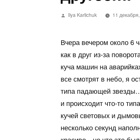
Написано
Ilya Karlichuk
11 декабря,
автором
Вчера вечером около 6 
как в друг из-за поворо
куча машин на аварийка
все смотрят в небо, я о
типа падающей звезды…
и происходит что-то тип
кучей световых и дымов
несколько секунд напол
красиво…но что это был