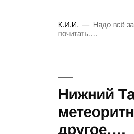
Перейти
к
К.И.И.
Надо всё за
содержимому
почитать….
Нижний Та
метеоритн
другое….