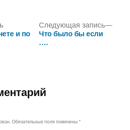
Предыдущая
Сле
ь
Следующая запись
запись:
запис
нете и по
Что было бы если
….
ментарий
ован.
Обязательные поля помечены
*