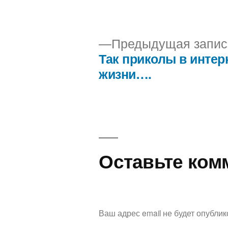
Предыдущая запис
Так приколы в интер
Навигация
жизни….
по
записям
Оставьте ком
Ваш адрес email не будет опублик