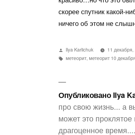
скорее спутник какой-н
ничего об этом не слыш
Написано
Ilya Karlichuk
11 декабря,
автором
Метки:
метеорит
,
метеорит 10 декабр
Опубликовано Ilya K
про свою жизнь... а вы
может это проклятое 
драгоценное время...