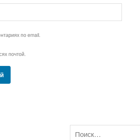
тариях по email.
сях почтой.
Найти: