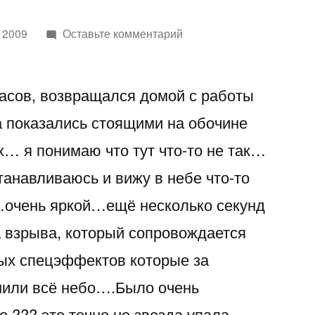
к
 2009
Оставьте комментарий
Нижний
Тагил….
часов, возвращался домой с работы
10
декабря
та показались стоящими на обочине
2009
х… я понимаю что тут что-то не так…
метеоритный
дождь
станавливаюсь и вижу в небе что-то
или
очень яркой…ещё несколько секунд
что-
а взрыва, который сопровождается
то
другое….
ых спецэффектов которые за
нили всё небо….Было очень
о ??? это точно не звезда упала…