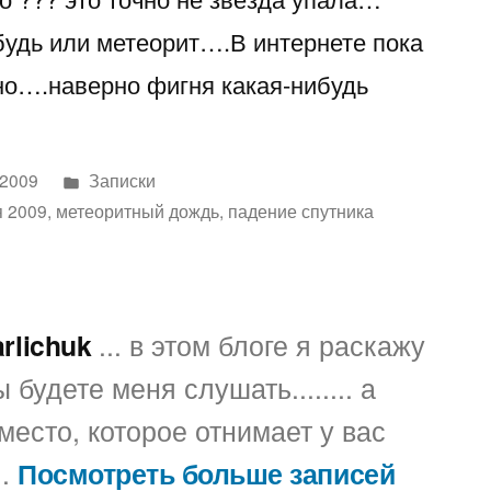
ибудь или метеорит….В интернете пока
но….наверно фигня какая-нибудь
Написано
 2009
Записки
в
я 2009
,
метеоритный дождь
,
падение спутника
arlichuk
... в этом блоге я раскажу
 будете меня слушать........ а
место, которое отнимает у вас
..
Посмотреть больше записей