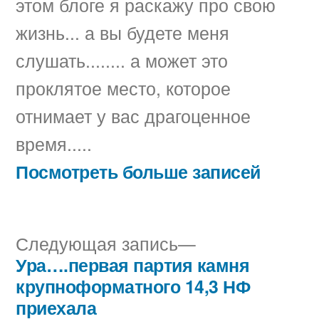
этом блоге я раскажу про свою
жизнь... а вы будете меня
слушать........ а может это
проклятое место, которое
отнимает у вас драгоценное
время.....
Посмотреть больше записей
Следующая
Следующая запись
запись:
Ура….первая партия камня
Навигация
крупноформатного 14,3 НФ
по
приехала