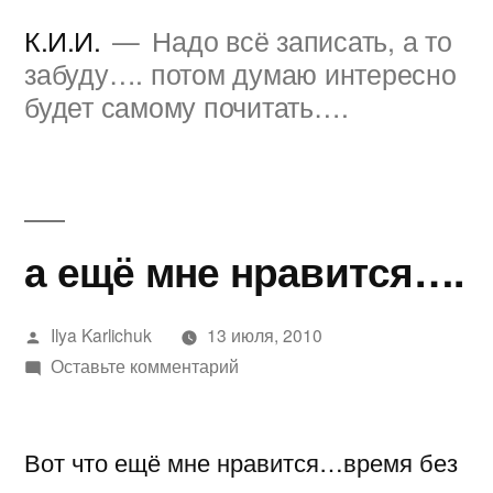
Перейти
К.И.И.
Надо всё записать, а то
к
забуду…. потом думаю интересно
будет самому почитать….
содержимому
а ещё мне нравится….
Написано
Ilya Karlichuk
13 июля, 2010
автором
к
Оставьте комментарий
а
ещё
Вот что ещё мне нравится…время без
мне
нравится….