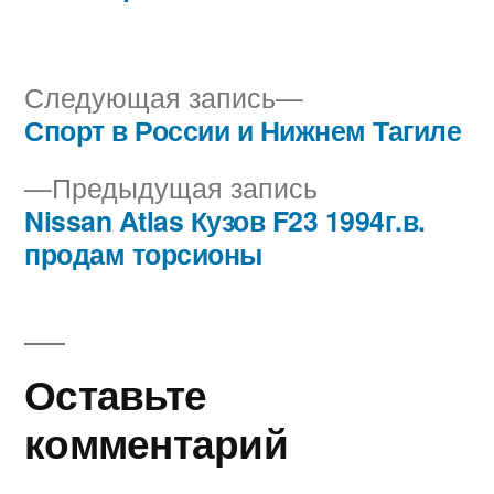
Следующая
Следующая запись
запись:
Спорт в России и Нижнем Тагиле
Навигация
Предыдущая
Предыдущая запись
по
запись:
Nissan Atlas Кузов F23 1994г.в.
записям
продам торсионы
Оставьте
комментарий