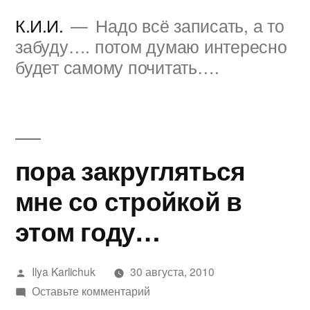
Перейти
К.И.И.
Надо всё записать, а то
к
забуду…. потом думаю интересно
будет самому почитать….
содержимому
пора закругляться
мне со стройкой в
этом году…
Написано
Ilya Karlichuk
30 августа, 2010
автором
к
Оставьте комментарий
пора