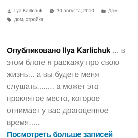
Написано
Написано
Ilya Karlichuk
30 августа, 2010
Дом
автором
Метки:
в
дом
,
стройка
Опубликовано Ilya Karlichuk
... в
этом блоге я раскажу про свою
жизнь... а вы будете меня
слушать........ а может это
проклятое место, которое
отнимает у вас драгоценное
время.....
Посмотреть больше записей