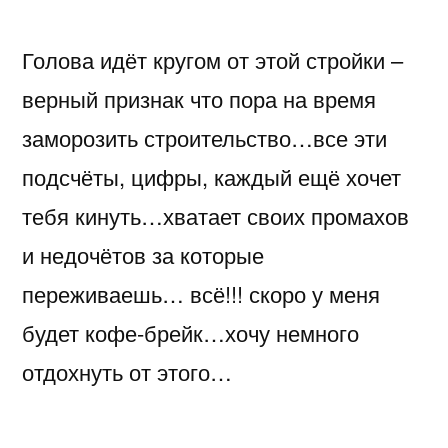
закругляться
Голова идёт кругом от этой стройки –
мне
со
верный признак что пора на время
стройкой
заморозить строительство…все эти
в
этом
подсчёты, цифры, каждый ещё хочет
году…
тебя кинуть…хватает своих промахов
и недочётов за которые
переживаешь… всё!!! скоро у меня
будет кофе-брейк…хочу немного
отдохнуть от этого…