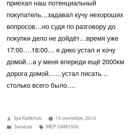
приехал наш потенциальный
покупатель…задавал кучу нехороших
вопросов…но судя по разговору до
покупки дело не дойдёт…время уже
17:00….18:00… я дико устал и хочу
домой…а у меня впереди ещё 2000км
дорога домой……устал писать…
столько всего было….
Написано
Ilya Karlichuk
13 сентября, 2010
автором
Написано
Метки:
Записки
MEP GAM1500
в