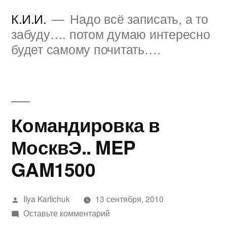
Перейти
К.И.И.
Надо всё записать, а то
к
забуду…. потом думаю интересно
будет самому почитать….
содержимому
Командировка в
МосквЭ.. MEP
GAM1500
Написано
Ilya Karlichuk
13 сентября, 2010
автором
к
Оставьте комментарий
Командировка