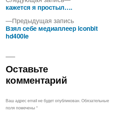
запись:
кажется я простыл….
Навигация
Предыдущая
Предыдущая запись
по
запись:
Взял себе медиаплеер iconbit
записям
hd400le
Оставьте
комментарий
Ваш адрес email не будет опубликован.
Обязательные
поля помечены
*