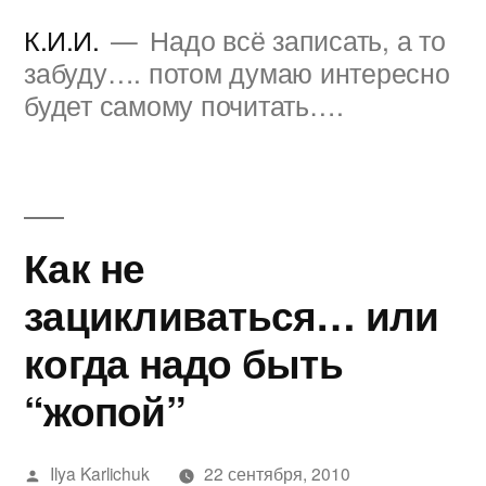
Перейти
К.И.И.
Надо всё записать, а то
к
забуду…. потом думаю интересно
будет самому почитать….
содержимому
Как не
зацикливаться… или
когда надо быть
“жопой”
Написано
Ilya Karlichuk
22 сентября, 2010