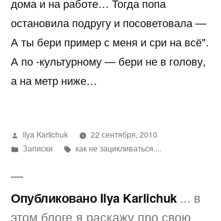
дома и на работе… Тогда попа
остановила подругу и посоветовала —
А ты бери пример с меня и сри на всё".
А по -культурному — бери не в голову,
а на метр ниже…
Написано
Ilya Karlichuk
22 сентября, 2010
автором
Написано
Метки:
Записки
как не зацикливаться....
в
Опубликовано Ilya Karlichuk
... в
этом блоге я раскажу про свою