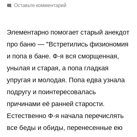
автором
к
Оставьте комментарий
Как
не
Элементарно помогает старый анекдот
зацикливаться…
или
про баню — "Встретились физиономия
когда
и попа в бане. Ф-я вся сморщенная,
надо
быть
унылая и старая, а попа гладкая
“жопой”
упругая и молодая. Попа едва узнала
подругу и поинтересовалась
причинами её ранней старости.
Естественно Ф-я начала перечислять
все беды и обиды, перенесенные ею