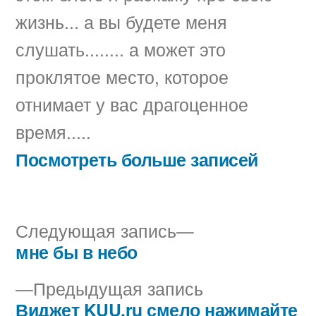
жизнь... а вы будете меня
слушать........ а может это
проклятое место, которое
отнимает у вас драгоценное
время.....
Посмотреть больше записей
Следующая
Следующая запись
запись:
мне бы в небо
Навигация
Предыдущая
Предыдущая запись
по
запись:
Виджет KUU.ru смело нажимайте