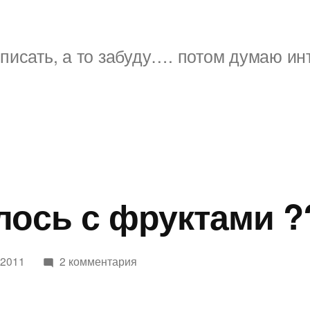
писать, а то забуду…. потом думаю ин
лось с фруктами ?
к
 2011
2 комментария
записи
Что