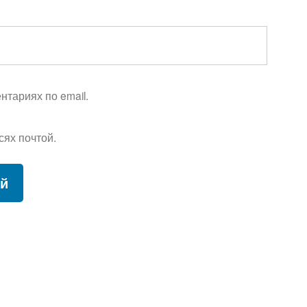
тариях по email.
сях почтой.