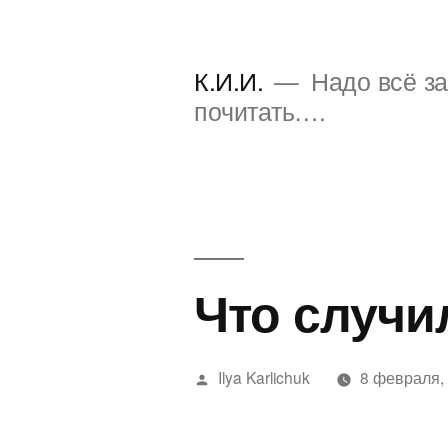
Перейти
к
К.И.И.
Надо всё за
содержимому
почитать….
Что случи
Написано
Ilya Karlichuk
8 февраля,
автором