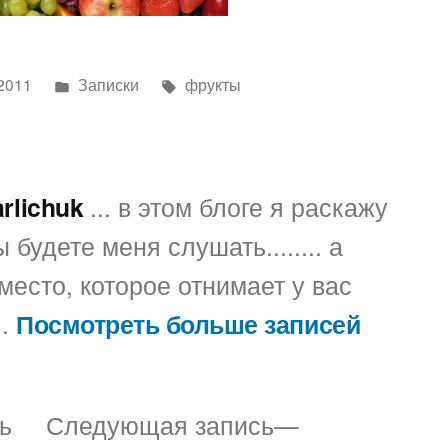
Написано
Метки:
2011
Записки
фрукты
в
arlichuk
... в этом блоге я раскажу
 будете меня слушать........ а
место, которое отнимает у вас
..
Посмотреть больше записей
Предыдущая
Следующая
ь
Следующая запись