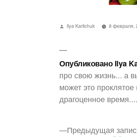
Написано
Ilya Karlichuk
8 февраля, 
автором
Опубликовано Ilya K
про свою жизнь... а вы
может это проклятое 
драгоценное время...
Предыдущая запис