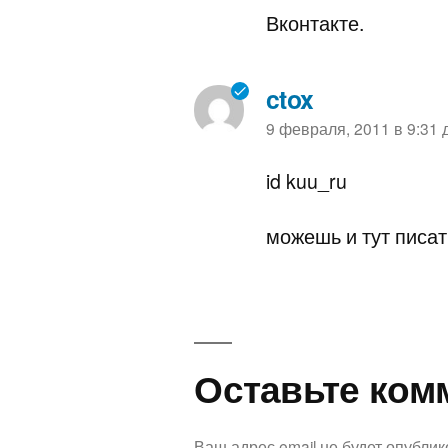
Вконтакте.
ctox
пишет:
9 февраля, 2011 в 9:31 
id kuu_ru
можешь и тут писа
Оставьте
Оставьте ком
комментарий
Ваш адрес email не будет опублик