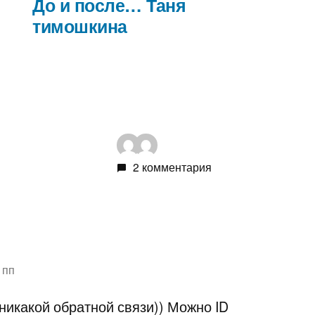
запись:
запись:
До и после… Таня
тимошкина
2 комментария
 пп
 никакой обратной связи)) Можно ID