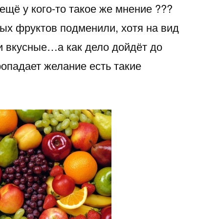
ещё у кого-то такое же мнение ???
случилось
с
рых фруктов подменили, хотя на вид
фруктами
и вкусные…а как дело дойдёт до
???
опадает желание есть такие