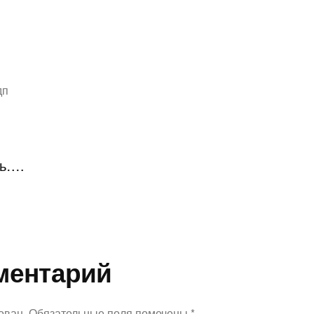
дп
ть….
ментарий
ован.
Обязательные поля помечены
*