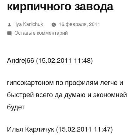
кирпичного завода
Написано
Ilya Karlichuk
16 февраля, 2011
автором
к
Оставьте комментарий
Вопросы
по
Andrej66 (15.02.2011 11:48)
крупноформатному
керамическому
блоку
гипсокартоном по профилям легче и
производства
быстрей всего да думаю и экономней
Ревдинского
кирпичного
будет
завода
Илья Карличук (15.02.2011 11:47)