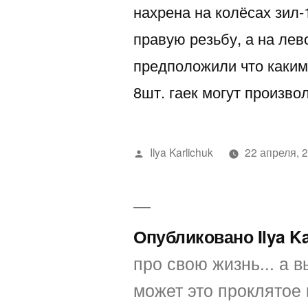
нахрена на колёсах зил-
правую резьбу, а на лев
предположили что каки
8шт. гаек могут произво
Написано
Ilya Karlichuk
22 апреля, 
автором
Опубликовано Ilya K
про свою жизнь... а вы
может это проклятое 