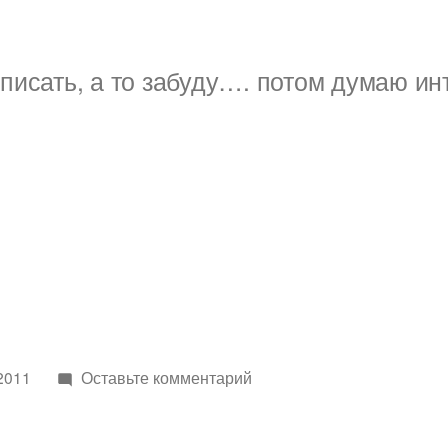
писать, а то забуду…. потом думаю ин
к
2011
Оставьте комментарий
зил-131