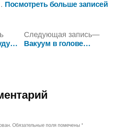
..
Посмотреть больше записей
Предыдущая
Следующ
ь
Следующая запись
запись:
запись:
буду…
Вакуум в голове…
ментарий
ован.
Обязательные поля помечены
*