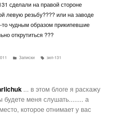
131 сделали на правой стороне
ой левую резьбу???? или на заводе
м-то чудным образом прикипевшие
льно открутиться ???
Написано
Метки:
2011
Записки
зил-131
в
arlichuk
... в этом блоге я раскажу
 будете меня слушать........ а
место, которое отнимает у вас