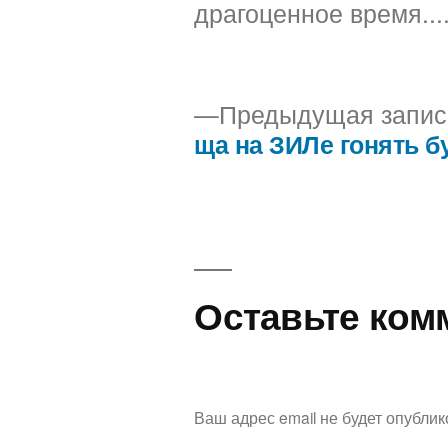
драгоценное время...
Предыдущая запис
ща на ЗИЛе гонять 
Навигация
по
записям
Оставьте ком
Ваш адрес email не будет опублик