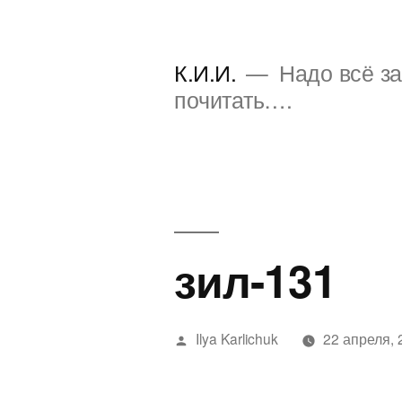
Перейти
к
К.И.И.
Надо всё за
содержимому
почитать….
зил-131
Написано
Ilya Karlichuk
22 апреля, 
автором