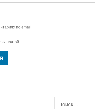
тариях по email.
сях почтой.
Найти: