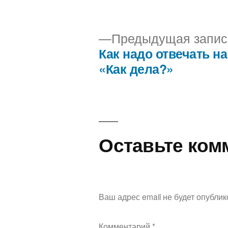
Предыдущая запис
Как надо отвечать н
Навигация
«Как дела?»
по
записям
Оставьте ком
Ваш адрес email не будет опублик
Комментарий
*