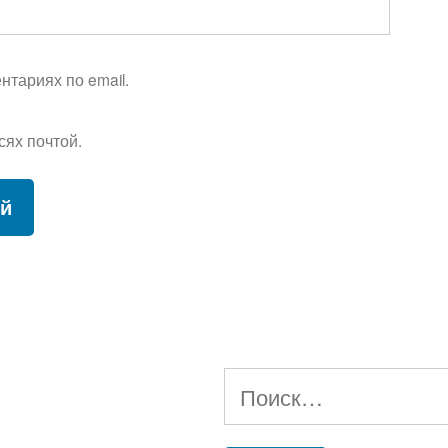
тариях по email.
сях почтой.
Найти: