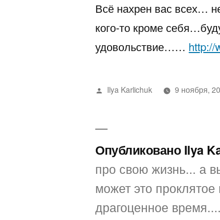
Всё нахрен вас всех… н
кого-то кроме себя…буду
удовольствие……
http:/
Написано
Ilya Karlichuk
9 ноября, 2
автором
Опубликовано Ilya K
про свою жизнь... а вы
может это проклятое 
драгоценное время...