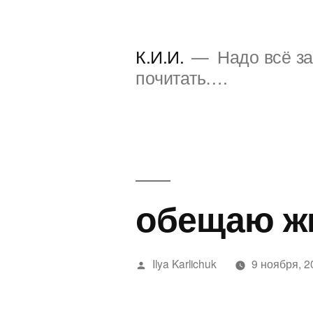
Перейти
к
К.И.И.
Надо всё за
содержимому
почитать….
обещаю жи
Написано
Ilya Karlichuk
9 ноября, 2
автором