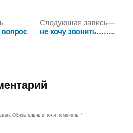
Предыдущая
Сле
ь
Следующая запись
запись:
запис
а вопрос
не хочу звонить……..
ментарий
ован.
Обязательные поля помечены
*