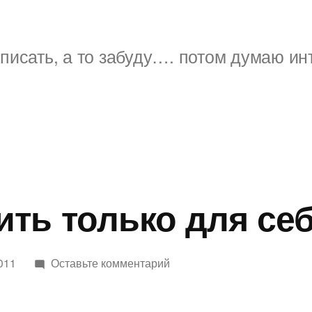
писать, а то забуду…. потом думаю ин
ть только для се
к
011
Оставьте комментарий
обещаю
жить