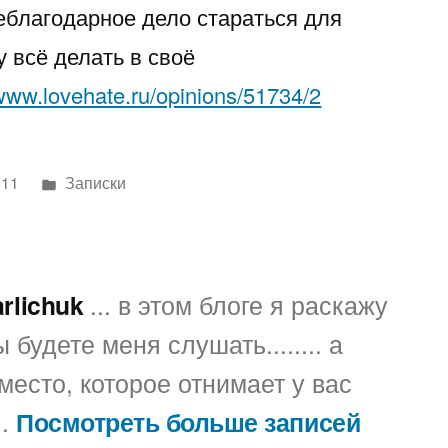
еблагодарное дело стараться для
только
для
 всё делать в своё
себя…
/www.lovehate.ru/opinions/51734/2
Написано
011
Записки
в
arlichuk
... в этом блоге я раскажу
 будете меня слушать........ а
место, которое отнимает у вас
..
Посмотреть больше записей