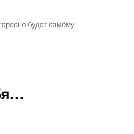
тересно будет самому
бя…