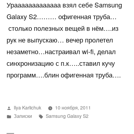
Урааааааааааааа взял себе Samsung
Samsung
Galaxy
Galaxy S2……… офигенная труба…
S2
столько полезных вещей в нём….из
рук не выпускаю… вечер пролетел
незаметно…настраивал wi-fi, делал
синхронизацию с п.к…..ставил кучу
программ….блин офигенная труба….
Написано
Ilya Karlichuk
10 ноября, 2011
автором
Написано
Метки:
Записки
Samsung Galaxy S2
в