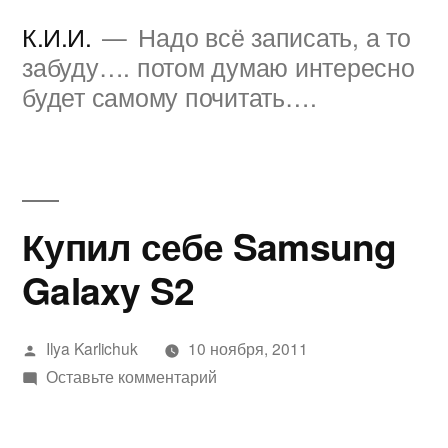
Перейти
К.И.И.
Надо всё записать, а то
к
забуду…. потом думаю интересно
будет самому почитать….
содержимому
Купил себе Samsung
Galaxy S2
Написано
Ilya Karlichuk
10 ноября, 2011
автором
к
Оставьте комментарий
Купил
себе