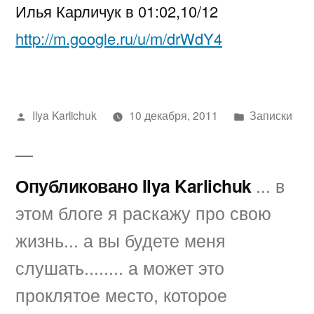
Илья Карличук в 01:02,10/12
в
01:02,10/12
http://m.google.ru/u/m/drWdY4
Написано
Написано
Ilya Karlichuk
10 декабря, 2011
Записки
автором
в
Опубликовано Ilya Karlichuk
... в
этом блоге я раскажу про свою
жизнь... а вы будете меня
слушать........ а может это
проклятое место, которое