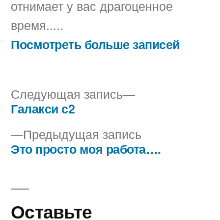
отнимает у вас драгоценное
время.....
Посмотреть больше записей
Следующая
Следующая запись
запись:
Галакси с2
Навигация
Предыдущая
Предыдущая запись
по
запись:
Это просто моя работа….
записям
Оставьте