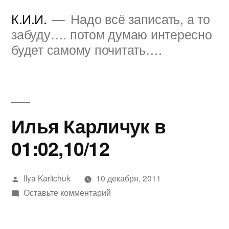
Перейти
К.И.И.
Надо всё записать, а то
к
забуду…. потом думаю интересно
будет самому почитать….
содержимому
Илья Карличук в
01:02,10/12
Написано
Ilya Karlichuk
10 декабря, 2011
автором
к
Оставьте комментарий
Илья
Карличук