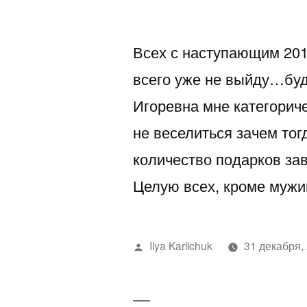
автором
Всех с наступающим 2012
всего уже не выйду…буд
Игоревна мне категориче
не веселиться зачем то
количество подарков за
Целую всех, кроме мужи
Написано
Ilya Karlichuk
31 декабря,
автором