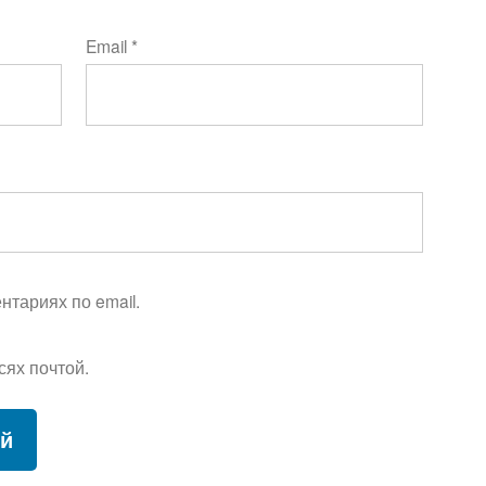
Email
*
тариях по email.
сях почтой.