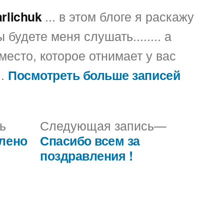
arlichuk
... в этом блоге я раскажу
 будете меня слушать........ а
место, которое отнимает у вас
..
Посмотреть больше записей
Предыдущая
Следующ
ь
Следующая запись
запись:
запись:
олено
Спасибо всем за
поздравления !