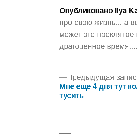
Опубликовано Ilya K
про свою жизнь... а вы
может это проклятое 
драгоценное время...
Предыдущая запис
Мне еще 4 дня тут к
Навигация
тусить
по
записям