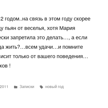
Чуваки!!!
Йоуууу…
 годом..на связь в этом году скорее
всех
с
у пьян от веселья, хотя Мария
наступающим
ски запретила это делать…, а если
новым
годом
гда жить?…всем удачи…и помните
2012
висит только от вашего поведения…
ков !
Написано
Метки:
 2011
Записки
новый год
в