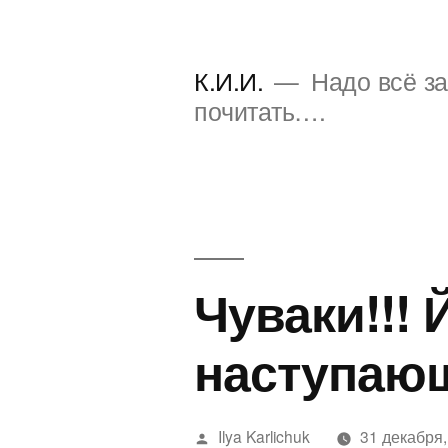
Перейти
к
К.И.И.
Надо всё за
содержимому
почитать….
Чуваки!!!
наступаю
Написано
Ilya Karlichuk
31 декабря,