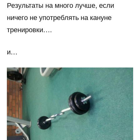
Результаты на много лучше, если
лучше
не
ничего не употреблять на кануне
бухать
тренировки….
и…