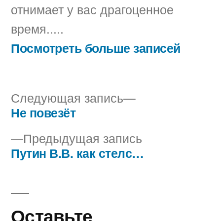
отнимает у вас драгоценное
время.....
Посмотреть больше записей
Следующая
Следующая запись
запись:
Не повезёт
Навигация
Предыдущая
Предыдущая запись
по
запись:
Путин В.В. как стелс…
записям
Оставьте