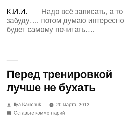
Перейти
К.И.И.
Надо всё записать, а то
к
забуду…. потом думаю интересно
будет самому почитать….
содержимому
Перед тренировкой
лучше не бухать
Написано
Ilya Karlichuk
20 марта, 2012
автором
к
Оставьте комментарий
Перед
тренировкой