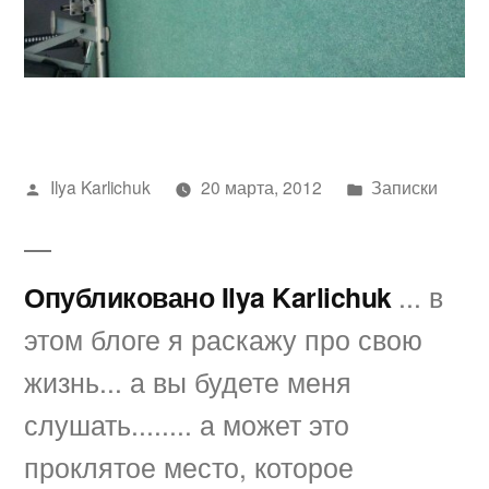
Написано
Написано
Ilya Karlichuk
20 марта, 2012
Записки
автором
в
Опубликовано Ilya Karlichuk
... в
этом блоге я раскажу про свою
жизнь... а вы будете меня
слушать........ а может это
проклятое место, которое