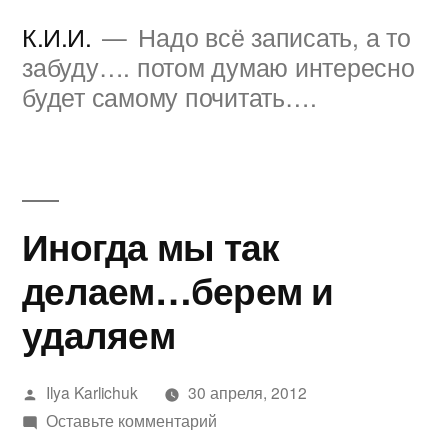
Перейти
К.И.И.
Надо всё записать, а то
к
забуду…. потом думаю интересно
будет самому почитать….
содержимому
Иногда мы так
делаем…берем и
удаляем
Написано
Ilya Karlichuk
30 апреля, 2012
автором
к
Оставьте комментарий
Иногда