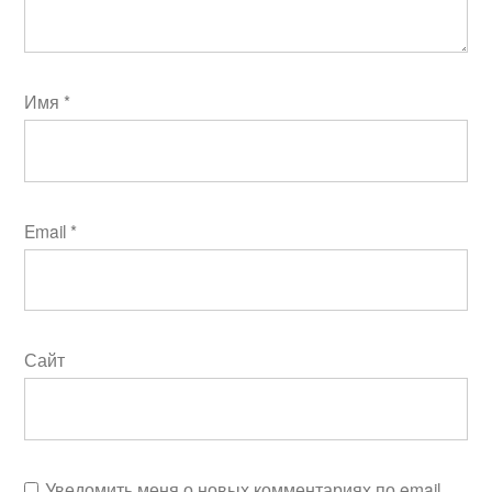
Имя
*
Email
*
Сайт
Уведомить меня о новых комментариях по email.