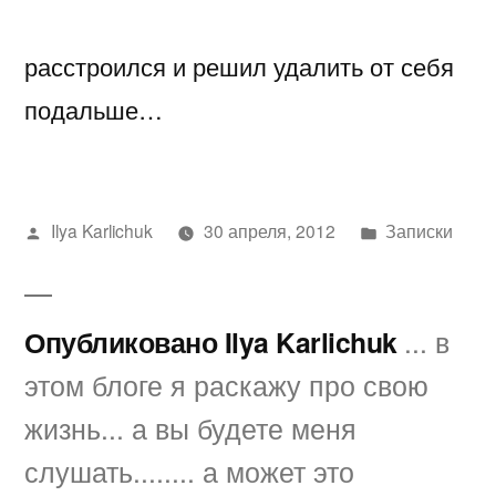
мы
расстроился и решил удалить от себя
так
делаем…
подальше…
берем
и
удаляем
Написано
Написано
Ilya Karlichuk
30 апреля, 2012
Записки
автором
в
Опубликовано Ilya Karlichuk
... в
этом блоге я раскажу про свою
жизнь... а вы будете меня
слушать........ а может это