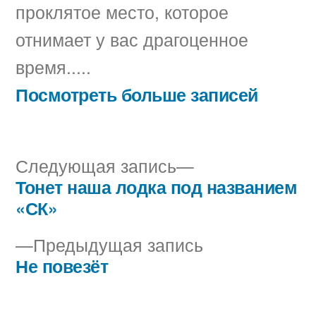
проклятое место, которое
отнимает у вас драгоценное
время.....
Посмотреть больше записей
Следующая
Следующая запись
запись:
Тонет наша лодка под названием
Навигация
«СК»
по
Предыдущая
Предыдущая запись
записям
запись:
Не повезёт